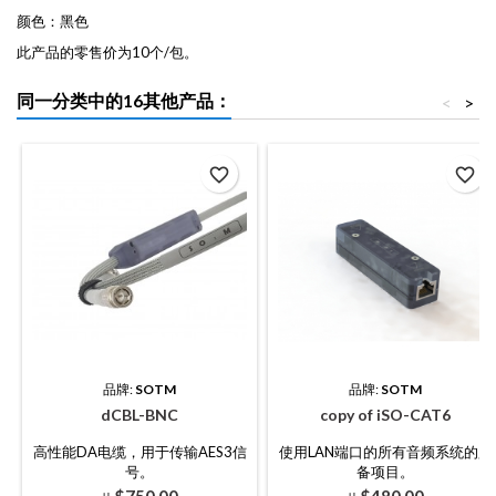
颜色：黑色
此产品的零售价为10个/包。
同一分类中的16其他产品：
<
>
favorite_border
favorite_border
品牌:
SOTM
品牌:
SOTM
dCBL-BNC
copy of iSO-CAT6
高性能DA电缆，用于传输AES3信
使用LAN端口的所有音频系统的必
号。
备项目。
价
价