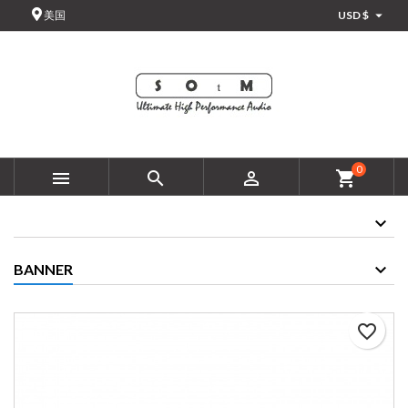

美国
USD $
×
×
×
添加至愿望清单
创建心愿单
登录
add_circle_outline
创建新列表
您需要登录才能将产品保存在您的心愿单中。
愿望清单名称
取消
登录
0



shopping_cart
取消
创建心愿单
BANNER
favorite_border