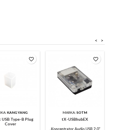
<
>
favorite_border
favorite_border
RKA:
KANG YANG
MARKA:
SOTM
M
: USB Type-B Plug
tX-USBhubEX
Power 
Cover
„Koncentrator Audio USB 2.0”
Dobrej ja