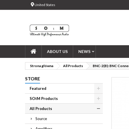
United States
Ad
Cr
Si
add_circle_outline
You
Wi
ABOUT US
NEWS
Strona główna
All Products
BNC-2(B): BNC Conne
STORE
Featured
SOtM Products
All Products
Source
Amplifiers