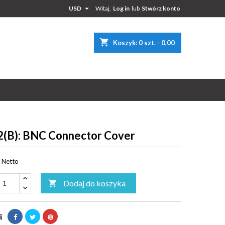

USD
Witaj,
Log in
lub
Stwórz konto
×
×
×
shopping_cart
Koszyk:
0
szt. - 0,00
n
t
(B): BNC Connector Cover
Netto
Dodaj do koszyka

j