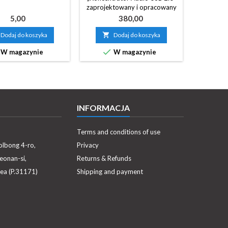
zaprojektowany i opracowany
do stand
wyłącznie w celu uzyskania
sHP-10
Cena
Cena
5,00
380,00
wysokiej jakości urządzeń
USBhubIN
audio USB wykorzystujących
200 Neo,
Dodaj do koszyka

Dodaj do koszyka

technologie stosowane w
tX-U


W magazynie
W magazynie
produktach tX-USB i tX-
USBexp, który zapewnia
doskonałą jakość dźwięku,
nieporównywalną i
nieporównywalną z innymi
konwencjonalnymi
INFORMACJA
koncentratorami USB. (Zwróć
uwagę, że jest to zewnętrzna
część...
Terms and conditions of use
olbong 4-ro,
Privacy
eonan-si,
Returns & Refunds
ea (P.31171)
Shipping and payment