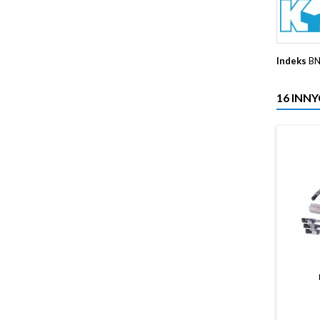
Indeks
BN
16 INN