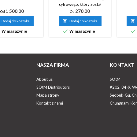
cyfrowego, który został
zaprojektowany i opracowany
Cena
Cena
1 500,00
270,00
Od
Od
w celu poprawy jakości
dźwięku w sieciowych
Dodaj do koszyka

Dodaj do koszyka

urządzeniach audio poprzez



W magazynie
W magazynie
zminimalizowanie „szumów”
(pogorszenia dźwięku) z
portów połączeniowych.
NASZA FIRMA
KONTAKT
About us
SOtM
SOtM Distributors
#202, 84-9, W
Mapa strony
Seobuk-Gu, Ch
Kontakt z nami
Chungnam, Kor