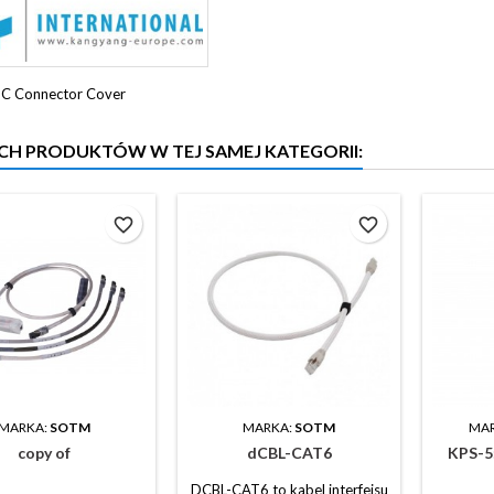
C Connector Cover
YCH PRODUKTÓW W TEJ SAMEJ KATEGORII:
favorite_border
favorite_border
MARKA:
SOTM
MARKA:
SOTM
MA
copy of
dCBL-CAT6
KPS-5
DCBL-CAT6 to kabel interfejsu