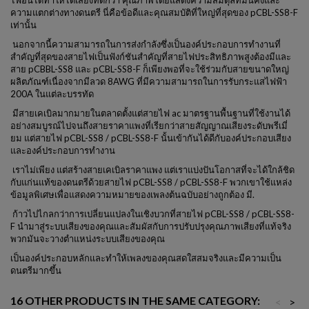
ไฟอื่นได้ทำให้ได้เสียงที่ดีกว่า คุณภาพโดยแสดงความสมดุลที่มั่นคงและ
ความแตกต่างทางดนตรี นี่คือข้อดีและคุณสมบัติที่ใหญ่ที่สุดของ pCBL-SS8-F
เท่านั้น
นอกจากนี้ความสามารถในการส่งกำลังซึ่งเป็นองค์ประกอบการทำงานที่
สำคัญที่สุดของสายไฟเป็นฟังก์ชันสำคัญที่สายไฟประสิทธิภาพสูงต้องมีและ
สาย pCBBL-SS8 และ pCBL-SS8-F ก็เพียงพอที่จะใช้ร่วมกับสายขนาดใหญ่
ผลิตภัณฑ์เนื่องจากมีลวด 8AWG ที่มีความสามารถในการรับกระแสไฟฟ้า
200A ในแต่ละบรรทัด
มีสายเคเบิลมากมายในตลาดตั้งแต่สายไฟ ac มาตรฐานพื้นฐานที่ใช้งานได้
อย่างสมบูรณ์ไปจนถึงสายราคาแพงที่เรียกว่าสายสัญญาณเสียงระดับพรีเมี่
ยม แต่สายไฟ pCBL-SS8 / pCBL-SS8-F นั้นเข้ากันได้ดีกับองค์ประกอบเสียง
และองค์ประกอบการทำงาน
เราไม่เพียง แต่สร้างสายเคเบิลราคาแพง แต่เราแบ่งปันโอกาสที่จะได้ใกล้ชิด
กับแก่นแท้ของดนตรีด้วยสายไฟ pCBL-SS8 / pCBL-SS8-F พวกเขาใช้แหล่ง
ข้อมูลพิเศษเพื่อแสดงความหมายของเพลงต้นฉบับอย่างถูกต้อง มี.
ก้าวไปไกลกว่าการเปลี่ยนแปลงในเชิงบวกที่สายไฟ pCBL-SS8 / pCBL-SS8-
F นำมาสู่ระบบเสียงของคุณและสัมผัสกับการปรับปรุงคุณภาพเสียงที่แท้จริง
พวกมันจะวางตำแหน่งระบบเสียงของคุณ
เป็นองค์ประกอบหลักและทำให้เพลงของคุณสดใสสมจริงและมีความเป็น
ดนตรีมากขึ้น
16 OTHER PRODUCTS IN THE SAME CATEGORY:
<
>