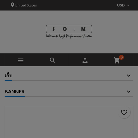

United States
USD
×
×
×
Add to wishlist
Create wishlist
Sign in
add_circle_outline
You need to be logged in to save products in your wishlist.
Wishlist name
Cancel
Sign in
0



shopping_cart
Cancel
Create wishlist
เก็บ
BANNER
favorite_border