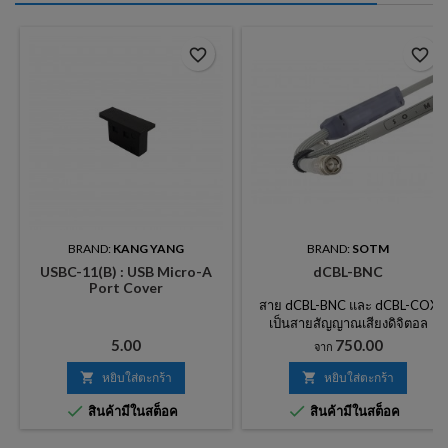
favorite_border
favorite_border
BRAND:
KANG YANG
BRAND:
SOTM
USBC-11(B) : USB Micro-A
dCBL-BNC
Port Cover
สาย dCBL-BNC และ dCBL-COX
เป็นสายสัญญาณเสียงดิจิตอล
ประสิทธิภาพสูงสำหรับการส่ง
ราคา
ราคา
5.00
750.00
จาก
สัญญาณ AES3 ที่รู้จักกันดีในนาม
ของสัญญาณนาฬิกาหลักสัญญาณ

หยิบใส่ตะกร้า

หยิบใส่ตะกร้า
นาฬิกาคำและสัญญาณ S / PDIF


สินค้ามีในสต็อค
สินค้ามีในสต็อค