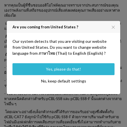
หากคุณเป็นผู้ที่ชื่นชอบออดิโอไฟล์คุณอาจทราบจากประสบการณ์ของคุณ
เองว่าพลังงานที่เสถียรของอุปกรณ์เสียงส่งผลต่อคุณภาพเสียงอย่างมหาศาล
เพียงใด
เกี่ยวกับพลังงานที่มีเสถียรภาพหมายถึงการขจัดเสียงรบกวนจากพลังงานซึ่ง
Are you coming from United States ?
แสดงโดยความผันผวนของแรงดันไฟฟ้าหรือสัญญาณรบกวนความถี่สูง
สัญญาณรบกวนดังกล่าวจะถูกส่งไปยังอุปกรณ์ซึ่งเป็นปัจจัยที่ทำให้คุณภาพ
Our system detects that you are visiting our website
เสียงลดลง และประสิทธิภาพในการถอดและส่งสัญญาณนั้นถือเป็นสายไฟที่ดี
เพียงใด
from
United States
. Do you want to change website
language from
ภาษาไทย (Thai)
to
English (English)
?
ด้วยเหตุนี้ SOtM จึงใช้เทคโนโลยีลดเสียงรบกวนที่สะสมไว้กับสายไฟทั้ง
pCBBL-SS8 และ pCBL-SS8-F ซึ่งติดตั้งบล็อกตัวกรอง
- ใช้วัสดุซิลิโคนเคลือบพิเศษที่ทนต่อความร้อนและสารปนเปื้อนและลดความ
Yes, please do that!
ผิดเพี้ยนในช่วงกลาง
- ใช้ลวดทองแดงที่บางและมีความบริสุทธิ์สูง 1600 เส้นซึ่งช่วยลดการส่งเสียง
No, keep default settings
รบกวน แต่ไม่สูญเสียการแสดงออกทางดนตรีและความละเอียด
- ใช้ตัวกรอง EMI ในการแร็ปเพื่อป้องกันเสียงรบกวนความถี่สูงและภูมิหลัง
ทางเทคนิคดังกล่าวสำหรับ pCBL-SS8 และ pCBL-SS8-F นั้นแตกต่างจากสาย
ไฟอื่น ๆ
โดยเฉพาะอย่างยิ่งบล็อกตัวกรองที่ได้รับการยอมรับอย่างสูงซึ่งติดตั้งกับ
dCBL-CAT7 ยังถูกนำไปใช้กับ pCBL-SS8-F ด้วยการหาปริมาณสำหรับสาย
ไฟมันมีเอฟเฟกต์การลดเสียงรบกวนที่ยอดเยี่ยมซึ่งไม่สามารถทำงานกับสาย