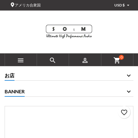

アメリカ合衆国
USD $
×
×
×
Add to wishlist
Create wishlist
サインイン
add_circle_outline
Create new list
You need to be logged in to save products in your wishlist.
Wishlist name
キャンセル
サインイン
0



shopping_cart
キャンセル
Create wishlist
お店
BANNER
favorite_border