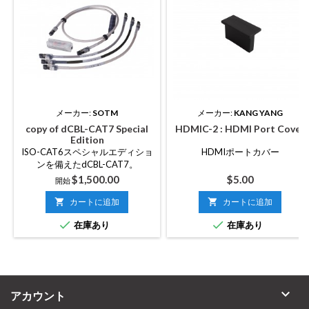
メーカー:
SOTM
メーカー:
KANG YANG
copy of dCBL-CAT7 Special
HDMIC-2 : HDMI Port Cover
Edition
ISO-CAT6スペシャルエディショ
HDMIポートカバー
ンを備えたdCBL-CAT7。
価
価
$1,500.00
$5.00
開始
格
格

カートに追加

カートに追加


在庫あり
在庫あり

アカウント