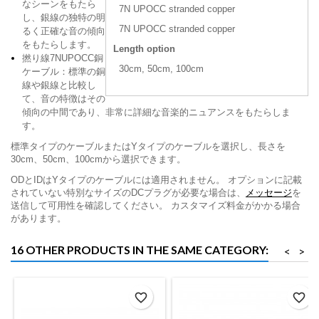
なシーンをもたら
7N UPOCC stranded copper
し、銀線の独特の明
7N UPOCC stranded copper
るく正確な音の傾向
をもたらします。
Length option
撚り線7NUPOCC銅
30cm, 50cm, 100cm
ケーブル：標準の銅
線や銀線と比較し
て、音の特徴はその
傾向の中間であり、非常に詳細な音楽的ニュアンスをもたらしま
す。
標準タイプのケーブルまたはYタイプのケーブルを選択し、長さを
30cm、50cm、100cmから選択できます。
ODとIDはYタイプのケーブルには適用されません。 オプションに記載
されていない特別なサイズのDCプラグが必要な場合は、
メッセージ
を
送信して可用性を確認してください。 カスタマイズ料金がかかる場合
があります。
16 OTHER PRODUCTS IN THE SAME CATEGORY:
<
>
favorite_border
favorite_border