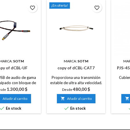
¡En oferta!
favorite_border
favorite_border
MARCA:
SOTM
MARCA:
SOTM
MA
opy of dCBL-UF
copy of dCBL-CAT7
PJS-45
USB de audio de gama
Proporciona una transmisión
Cubier
uipado con bloque de
estable de ultra alta velocidad.
filtro.
Precio
Precio
1.300,00 $
480,00 $
esde
Desde

Añadir al carrito

Añadir al carrito



En stock
En stock