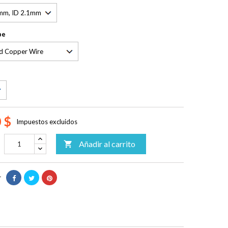
pe
 $
Impuestos excluidos
Añadir al carrito

r