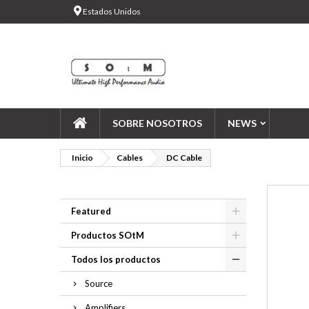
Estados Unidos
Añ
Cr
In
add_circle_outline
Deb
Nom
SOBRE NOSOTROS
NEWS
Inicio
Cables
DC Cable
Featured
Productos SOtM
Todos los productos
Source
Amplifiers