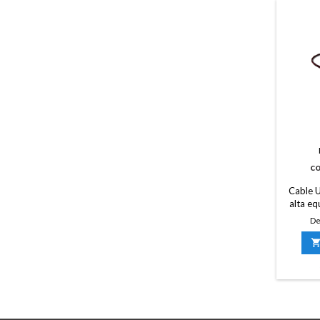
c
Cable 
alta eq
D