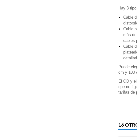
Hay 3 tipo
Cable d
distorsi
Cable p
más det
cables 
Cable d
platead
detalla
Puede eleg
cm y 100 
El OD y el
que no fig
tarifas de
16 OTR