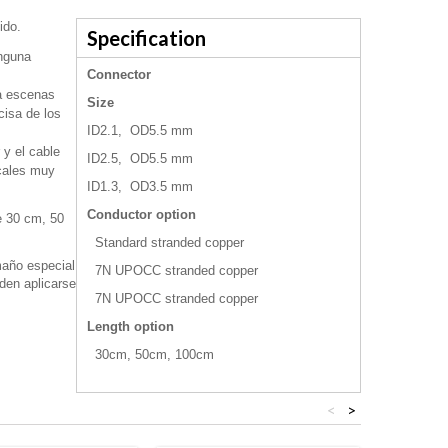
ido.
Specification
inguna
Connector
a escenas
Size
cisa de los
ID2.1, OD5.5 mm
y el cable
ID2.5, OD5.5 mm
icales muy
ID1.3, OD3.5 mm
Conductor option
re 30 cm, 50
Standard stranded copper
maño especial
7N UPOCC stranded copper
eden aplicarse
7N UPOCC stranded copper
Length option
30cm, 50cm, 100cm
<
>