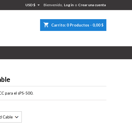

USD $
Bienvenido,
Log in
o
Crear una cuenta
×
×
×
shopping_cart
Carrito:
0
Productos - 0,00 $
n
s
ble
CC para el sPS-500.