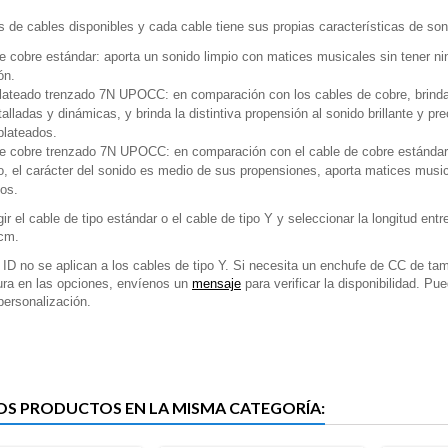
s de cables disponibles y cada cable tiene sus propias características de son
e cobre estándar: aporta un sonido limpio con matices musicales sin tener n
ón.
lateado trenzado 7N UPOCC: en comparación con los cables de cobre, brind
alladas y dinámicas, y brinda la distintiva propensión al sonido brillante y pre
plateados.
e cobre trenzado 7N UPOCC: en comparación con el cable de cobre estándar 
o, el carácter del sonido es medio de sus propensiones, aporta matices mus
dos.
ir el cable de tipo estándar o el cable de tipo Y y seleccionar la longitud ent
cm.
 ID no se aplican a los cables de tipo Y. Si necesita un enchufe de CC de ta
ura en las opciones, envíenos un
mensaje
para verificar la disponibilidad. Pu
 personalización.
OS PRODUCTOS EN LA MISMA CATEGORÍA: