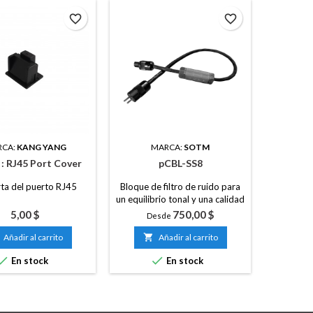
favorite_border
favorite_border
RCA:
KANG YANG
MARCA:
SOTM
MAR
 : RJ45 Port Cover
pCBL-SS8
KPS-9
ta del puerto RJ45
Bloque de filtro de ruido para
C
un equilibrio tonal y una calidad
de sonido superiores.
Precio
Precio
5,00 $
750,00 $
Desde
Añadir al carrito

Añadir al carrito



En stock
En stock