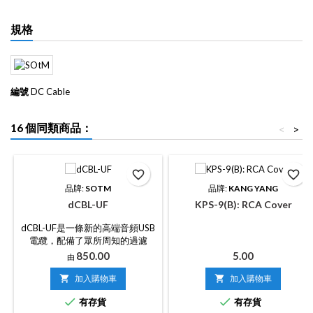
規格
編號
DC Cable
16 個同類商品：
<
>
favorite_border
favorite_border
品牌:
SOTM
品牌:
KANG YANG
dCBL-UF
KPS-9(B): RCA Cover
dCBL-UF是一條新的高端音頻USB
電纜，配備了眾所周知的過濾
塊，用於SOtM著名的網絡電纜
價
價
850.00
5.00
由
dCBL-CAT7
格
格

加入購物車

加入購物車


有存貨
有存貨