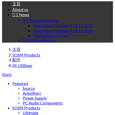
主頁
About us


News


Announcements
New Kernel Update (4.18.19-222)
New Kernel Update (4.18.19-224)
Notice Price change
SOtM Distributors
主頁
SOtM Products
配件
tX-USBexp
Store
Featured
Source
Amplifiers
Power Supply
PC Audio Components
SOtM Products
Ultimate