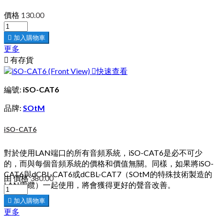
價格
130.00

加入購物車
更多

有存貨

快速查看
編號:
iSO-CAT6
品牌:
SOtM
iSO-CAT6
對於使用LAN端口的所有音頻系統，iSO-CAT6是必不可少
的，而與每個音頻系統的價格和價值無關。同樣，如果將iSO-
CAT6與dCBL-CAT6或dCBL-CAT7（SOtM的特殊技術製造的
由
價格
380.00
LAN電纜）一起使用，將會獲得更好的聲音改善。

加入購物車
更多