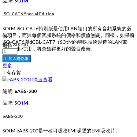
品牌:
SOtM
iSO-CAT6 Special Edition
SOtM iSO-CAT6特別版是使用LAN端口的所有音頻系統的必
備項目，而與每個音頻系統的價格和價值無關。同樣，如果將
iSO-CAT6與dCBL-CAT7（SOtM的特殊技術製造的LAN電
價格
800.00
纜）一起使用，將會獲得更好的聲音改善。

加入購物車
更多

有存貨

快速查看
編號:
eABS-200
品牌:
SOtM
eABS-200
SOtM eABS-200是一種可吸收EMI噪聲的EMI吸收片。