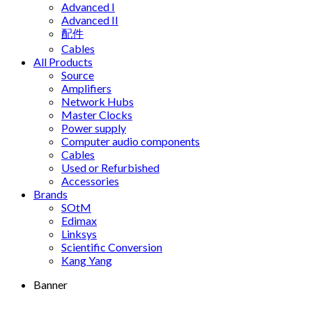
Advanced I
Advanced II
配件
Cables
All Products
Source
Amplifiers
Network Hubs
Master Clocks
Power supply
Computer audio components
Cables
Used or Refurbished
Accessories
Brands
SOtM
Edimax
Linksys
Scientific Conversion
Kang Yang
Banner