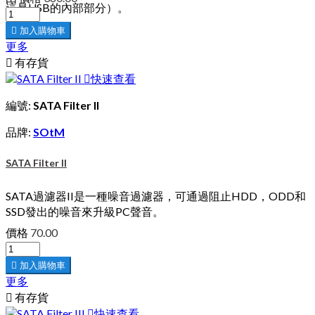
這是USB的內部部分）。

加入購物車
更多

有存貨

快速查看
編號:
SATA Filter II
品牌:
SOtM
SATA Filter II
SATA過濾器II是一種噪音過濾器，可通過阻止HDD，ODD和
SSD發出的噪音來升級PC聲音。
價格
70.00

加入購物車
更多

有存貨

快速查看