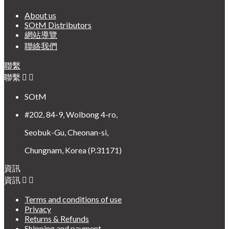
About us
SOtM Distributors
網站導覽
聯絡我們
聯繫
聯繫


SOtM
#202, 84-9, Wolbong 4-ro,
Seobuk-Gu, Cheonan-si,
Chungnam, Korea (P.31171)
資訊
資訊


Terms and conditions of use
Privacy
Returns & Refunds
Shipping and payment