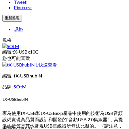
Tweet
Pinterest
規格
規格
編號
tX-USBx10G
您也可能喜歡

快速查看
編號:
tX-USBhubIN
品牌:
SOtM
tX-USBhubIN
專為使用tX-USB和tX-USBexp產品中使用的技術為USB音頻
設備實現高品質而設計和開發的“音頻USB 2.0集線器”，其提
供的音質是其他常規USB集線器所無法比擬的。 （請注意，
由
價格
380.00