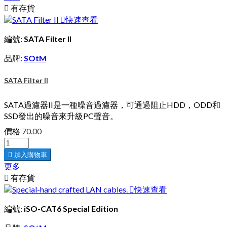

有存貨

快速查看
編號:
SATA Filter II
品牌:
SOtM
SATA Filter II
SATA過濾器II是一種噪音過濾器，可通過阻止HDD，ODD和
SSD發出的噪音來升級PC聲音。
價格
70.00

加入購物車
更多

有存貨

快速查看
編號:
iSO-CAT6 Special Edition