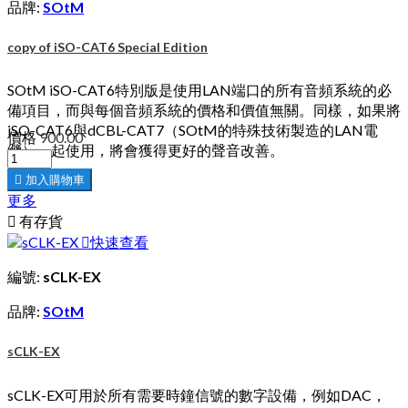
品牌:
SOtM
copy of iSO-CAT6 Special Edition
SOtM iSO-CAT6特別版是使用LAN端口的所有音頻系統的必
備項目，而與每個音頻系統的價格和價值無關。同樣，如果將
iSO-CAT6與dCBL-CAT7（SOtM的特殊技術製造的LAN電
價格
900.00
纜）一起使用，將會獲得更好的聲音改善。

加入購物車
更多

有存貨

快速查看
編號:
sCLK-EX
品牌:
SOtM
sCLK-EX
sCLK-EX可用於所有需要時鐘信號的數字設備，例如DAC，