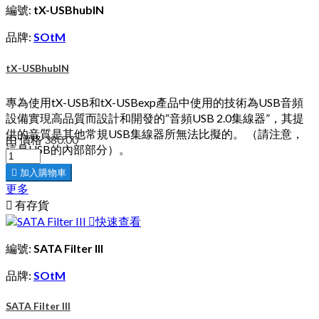
編號:
tX-USBhubIN
品牌:
SOtM
tX-USBhubIN
專為使用tX-USB和tX-USBexp產品中使用的技術為USB音頻
設備實現高品質而設計和開發的“音頻USB 2.0集線器”，其提
供的音質是其他常規USB集線器所無法比擬的。 （請注意，
由
價格
380.00
這是USB的內部部分）。

加入購物車
更多

有存貨

快速查看
編號:
SATA Filter III
品牌:
SOtM
SATA Filter III