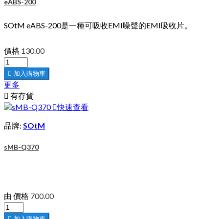
eABS-200
SOtM eABS-200是一種可吸收EMI噪聲的EMI吸收片。
價格
130.00

加入購物車
更多

有存貨

快速查看
品牌:
SOtM
sMB-Q370
由
價格
700.00

加入購物車