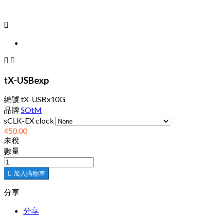



tX-USBexp
編號
tX-USBx10G
品牌
SOtM
sCLK-EX clock
450.00
未稅
數量

加入購物車
分享
分享