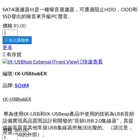
SATA過濾器III是一種噪音過濾器，可通過阻止HDD，ODD和
SSD發出的噪音來升級PC聲音。
價格
85.00

加入購物車
更多

有存貨

快速查看
編號:
tX-USBhubEX
品牌:
SOtM
tX-USBhubEX
專為使用tX-USB和tX-USBexp產品中使用的技術為USB音頻
設備實現高品質而設計和開發的“音頻USB 2.0集線器”，其提
供的音質是其他常規USB集線器所無法比擬的。 （請注意，
價格
380.00
這是USB的外部）。