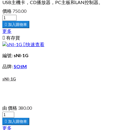
USB主機卡，CD播放器，PC主板和LAN控制器。
價格
750.00

加入購物車
更多

有存貨

快速查看
編號:
sNI-1G
品牌:
SOtM
sNI-1G
由
價格
380.00

加入購物車
更多