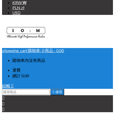
KRW ₩
PLN zł
USD
shopping_cart
購物車:
0
商品 - 0.00
購物車內沒有商品
運費
總計
0.00
結帳


搜尋


