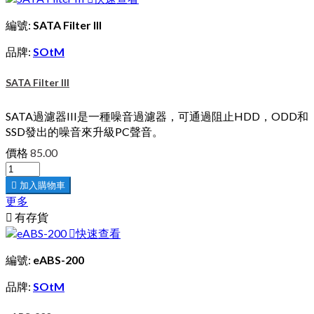
編號:
SATA Filter III
品牌:
SOtM
SATA Filter III
SATA過濾器III是一種噪音過濾器，可通過阻止HDD，ODD和
SSD發出的噪音來升級PC聲音。
價格
85.00

加入購物車
更多

有存貨

快速查看
編號:
eABS-200
品牌:
SOtM