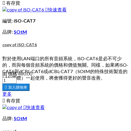

有存貨

快速查看
編號:
iSO-CAT7
品牌:
SOtM
copy of iSO-CAT6
對於使用LAN端口的所有音頻系統，iSO-CAT6是必不可少
的，而與每個音頻系統的價格和價值無關。同樣，如果將iSO-
CAT6與dCBL-CAT6或dCBL-CAT7（SOtM的特殊技術製造的
由
價格
480.00
LAN電纜）一起使用，將會獲得更好的聲音改善。

加入購物車
更多

有存貨

快速查看
品牌:
SOtM