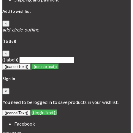
Add to wishlist
×
add_circle_outline
((title))
×
((label))
((cancelText))
((createText))
Sign in
×
You need to be logged in to save products in your wishlist.
((loginText))
((cancelText))
Facebook