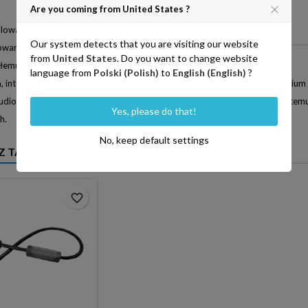
Are you coming from United States ?
Weight
1.7 Kg >
ulowane, kolczaste stopy na mT-1000 są również
Our system detects that you are visiting our website
owane tak, aby zminimalizować wibracje, zapobiegając
from
United States
. Do you want to change website
łemu ścieraniu.
language from
Polski (Polish)
to
English (English)
?
, inteligentna konstrukcja mT-1000 - wykonana z wysokiej jakości aluminiu
udio. MT-1000 jest integralnym urządzeniem dla każdego cyfrowego systemu
Yes, please do that!
h.
No, keep default settings
Z TAKŻE
favorite_border