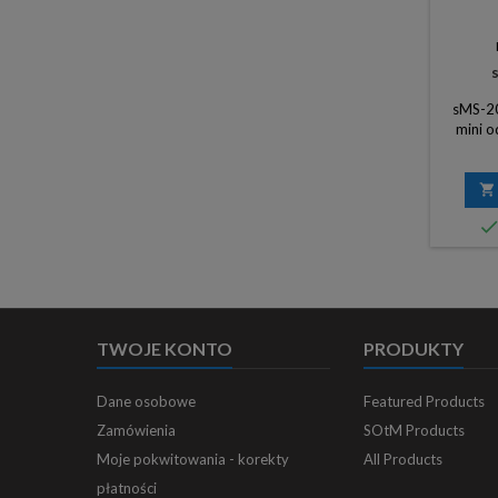
sMS-20
mini o
wb
odtwarz

TWOJE KONTO
PRODUKTY
Dane osobowe
Featured Products
Zamówienia
SOtM Products
Moje pokwitowania - korekty
All Products
płatności