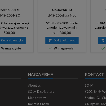
MARKA:
SOTM
MARKA:
SOTM
sMS-200 NEO
sMS-200ultra Neo
0 to nowej generacji
SOtM sMS-200ultra to
SOtM s
dtwarzacz sieciowy z
zmodernizowany mini
zaproje
udowaną „płytą
odtwarzacz sieciowy przez
myślą
Cena
Cena
500,00
1 300,00
Od
acza multimedialnego”
moduł super zegara o nazwie
dźwięku
sCLK-EX, który zapewnia
celu
Dodaj do koszyka

Dodaj do koszyka

najlepszą jakość dźwięku w
generow



W magazynie
W magazynie
przedziale cenowym
urządzen
produktów, eliminując
us
wszystkie niepotrzebne funkcje
pochodzą
i skupiając się na wysokiej
p
jakości dźwięku.
NASZA FIRMA
KONTAKT
About us
SOtM
SOtM Distributors
#202, 84-9, W
Mapa strony
Seobuk-Gu, Ch
Kontakt z nami
Chungnam, Kor