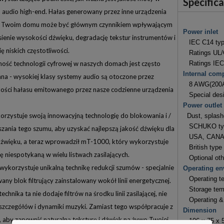
Specific
 audio high-end. Hałas generowany przez inne urządzenia
 Twoim domu może być głównym czynnikiem wpływającym
Power inlet
ienie wysokości dźwięku, degradację tekstur instrumentów i
IEC C14 ty
ię niskich częstotliwości.
Ratings UL/
ość technologii cyfrowej w naszych domach jest często
Ratings IEC
Internal com
na - wysokiej klasy systemy audio są otoczone przez
8 AWG(200A) 
lości hałasu emitowanego przez nasze codzienne urządzenia
Special desig
Power outlet
rzystuje swoją innowacyjną technologię do blokowania i /
Dust, splashe
SCHUKO type
szania tego szumu, aby uzyskać najlepszą jakość dźwięku dla
USA, CANADA
źwięku, a teraz wprowadził mT-1000, który wykorzystuje
British type 
ę niespotykaną w wielu listwach zasilających.
Optional othe
ykorzystuje unikalną technikę redukcji szumów - specjalnie
Operating en
Operating te
any blok filtrujący zainstalowany wokół linii energetycznej.
Storage temp
chnika ta nie dodaje filtrów na środku linii zasilającej, nie
Operating & 
szczegółów i dynamiki muzyki. Zamiast tego współpracuje z
Dimension
 aby zapewnić naturalną teksturę i dźwięk na żywo Twojej
106 x 75 x 