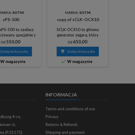
MARKA:
SOTM
MARKA:
SOTM
M
sPS-500
copy of sCLK-OCX10
PS-500 to zasilacz
SCLK-OCX10 to główny
ktowany specjalnie z
generator zegara, który
 o wysokiej jakości
wytwarza sygnał zegarowy o
Cena
Cena
550,00
650,00
Od
Od
. Został zbudowany w
wysokiej czystości 10 MHz.
 eliminacji szumów
Dodaj do koszyka

Dodaj do koszyka

anych przez zasilane


W magazynie
W magazynie
ia, a także po prostu
uwania szumów
cych ze źródła prądu
rzemiennego.
INFORMACJA
Terms and conditions of use
olbong 4-ro,
Privacy
eonan-si,
Returns & Refunds
ea (P.31171)
Shipping and payment