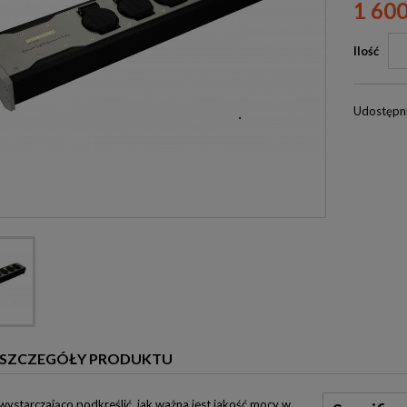
1 60
Ilość
Udostępni
SZCZEGÓŁY PRODUKTU
 wystarczająco podkreślić, jak ważna jest jakość mocy w