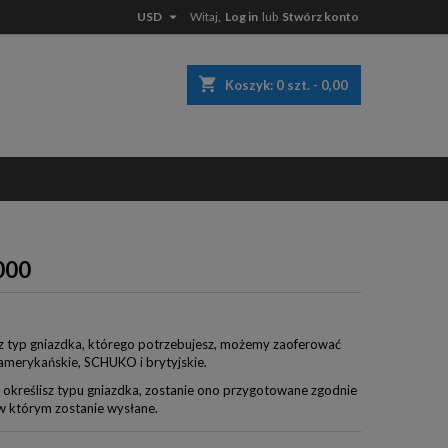

USD
Witaj,
Log in
lub
Stwórz konto
×
×
×
shopping_cart
Koszyk:
0
szt. - 0,00
n
t
000
z typ gniazdka, którego potrzebujesz, możemy zaoferować
amerykańskie, SCHUKO i brytyjskie.
ie określisz typu gniazdka, zostanie ono przygotowane zgodnie
 w którym zostanie wysłane.