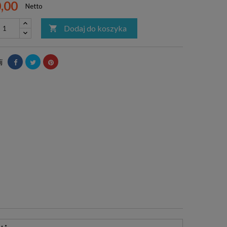
0,00
Netto
Dodaj do koszyka

j