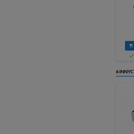

6 INNY