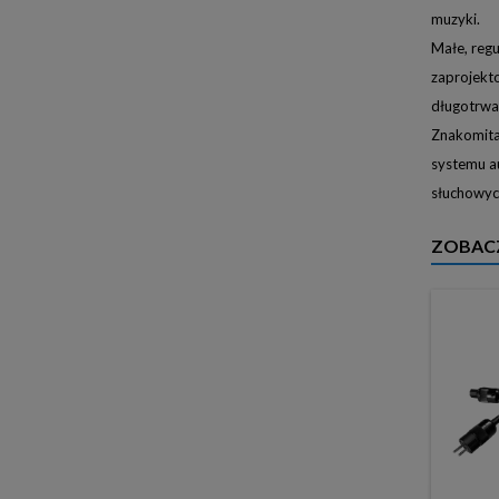
muzyki.
Małe, reg
zaprojekt
długotrwa
Znakomita
systemu a
słuchowyc
ZOBAC