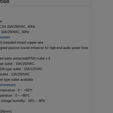
ation
pe
CSA 15A/250VAC, 60Hz
 10A/250VAC, 50Hz
ponent
stranded tinned copper wire
ned passive sound enhancer for high-end audio power lines
d water protected(IP54) outlet x 6
 outlet : 16A/250VAC
 type outlet : 15A/125VAC
outlet : 13A/250VAC
r type outlet available
vironment
mperature : 0 ~ +60℃
erature : 0 ~ +60℃
storage humidity : 10% ~ 90%
526(mm)