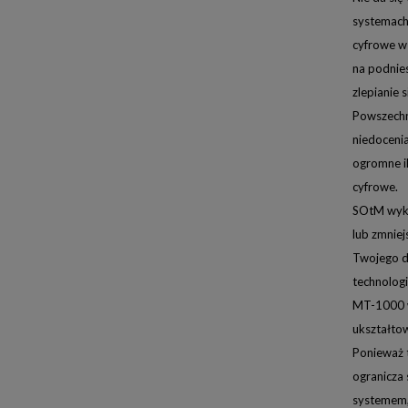
systemach
cyfrowe w
na podnies
zlepianie s
Powszechn
niedocenia
ogromne i
cyfrowe.
SOtM wyko
lub zmniej
Twojego d
technologi
MT-1000 w
ukształtow
Ponieważ te
ogranicza 
systemem,