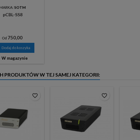
MARKA:
SOTM
pCBL-SS8
Cena
750,00
Od
Dodaj do koszyka

W magazynie
CH PRODUKTÓW W TEJ SAMEJ KATEGORII:
favorite_border
favorite_border