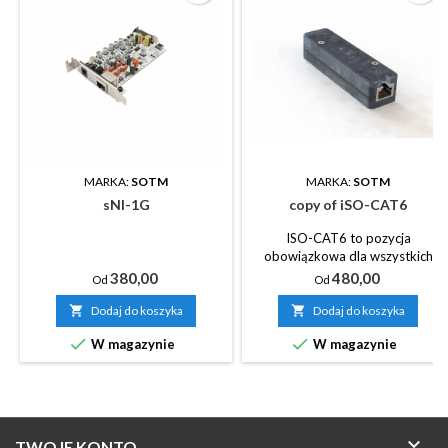
MARKA:
SOTM
MARKA:
SOTM
sNI-1G
copy of iSO-CAT6
ISO-CAT6 to pozycja
obowiązkowa dla wszystkich
systemów audio korzystających
Cena
Cena
380,00
480,00
Od
Od
z portu LAN, niezależnie od ceny i
wartości każdego systemu audio.

Dodaj do koszyka

Dodaj do koszyka
Ponadto lepsza poprawa


W magazynie
W magazynie
dźwięku zostanie uzyskana, jeśli
użyjesz iSO-CAT6 razem z dCBL-
CAT6 lub dCBL-CAT7, kablem
LAN wykonanym w specjalnej
technologii SOtM.

TWOJE KONTO