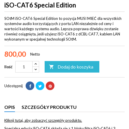
iSO-CAT6 Special Edition
SOtM iSO-CAT6 Special Edition to pozycja MUSI MIEĆ dla wszystkich
systemów audio korzystających z portu LAN niezależnie od ceny i
wartości każdego systemu audio. Lepsza poprawa dźwięku zostanie
również osiągnięta, jeśli użyjesz iSO-CAT6 z dCBL-CAT7, kablem LAN
wykonanym w specjalnej technologii SOtM.
800,00
Netto
Dodaj do koszyka

Ilość
Udostępnij
OPIS
SZCZEGÓŁY PRODUKTU
Kliknij tutaj, aby zobaczyć szczegóły produktu.
Specjalna edycja iSO-CAT6 składa się z 1 bloku filtra iSO-CAT6 i 3