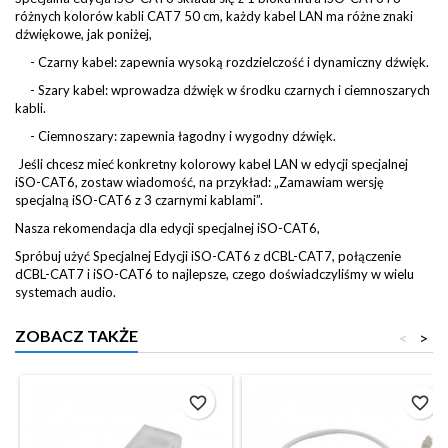
różnych kolorów kabli CAT7 50 cm, każdy kabel LAN ma różne znaki
dźwiękowe, jak poniżej,
- Czarny kabel: zapewnia wysoką rozdzielczość i dynamiczny dźwięk.
- Szary kabel: wprowadza dźwięk w środku czarnych i ciemnoszarych
kabli.
- Ciemnoszary: zapewnia łagodny i wygodny dźwięk.
Jeśli chcesz mieć konkretny kolorowy kabel LAN w edycji specjalnej
iSO-CAT6, zostaw wiadomość, na przykład: „Zamawiam wersję
specjalną iSO-CAT6 z 3 czarnymi kablami”.
Nasza rekomendacja dla edycji specjalnej iSO-CAT6,
Spróbuj użyć Specjalnej Edycji iSO-CAT6 z dCBL-CAT7, połączenie
dCBL-CAT7 i iSO-CAT6 to najlepsze, czego doświadczyliśmy w wielu
systemach audio.
ZOBACZ TAKŻE
<
>
favorite_border
favorite_border