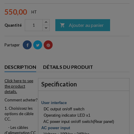
550,00
HT
Ajouter au panier

Quantité
Partager
DESCRIPTION
DÉTAILS DU PRODUIT
Click here to see
Specification
the product
details.
Comment acheter?
User interface
1. Choisissez les
DC output on/off switch
options de câble
Operating indicator LED x1
CC.
AC power input on/off switch(Rear panel)
- Les câbles
AC power input
d'alimentation CC