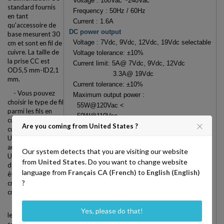
Voltage : 100Vac ~240Vac
standard fournis
Frequency : 50Hz / 60Hz
en tant
Current : 1.6A
qu'accessoire de
DC power output
base mesurent 30
Voltage :
7Vdc, 9Vdc, 12Vdc, 19Vdc selectable
cm et sont en fil de
cuivre. La taille de
Voltage tolerance: ±10%
la prise CC est
Current limit: 5A@ 7Vdc, 9Vdc, 12Vdc
OD5,5 mm-ID2,1
3.3A@ 19Vdc
mm.
Current tolerance: ±10%
- Vous pouvez
Maximum output power :
choisir le type de fil
55W@120Vac <
parmi les fils en
50W@110Vac
cuivre standard, en
Are you coming from United States ?
45W@100Vac
cuivre toronné 7N
Protection
UPOCC et en
argent toronné 7N
Output short
Our system detects that you are visiting our website
UPOCC, le choix
Over temperature
from
United States
. Do you want to change website
de la longueur peut
Operating environment
language from
Français CA (French)
to
English (English)
être fait entre 30
Operating temperature : +10 ~ +30℃
?
cm, 50 cm ou 100
Storage temperature : 0 ~ +40℃
cm.
Operating & storage humidity : 10% ~ 90%
- Normalement,
Yes, please do that!
Dimension
le fil de cuivre
106 x 48 x 230(mm)