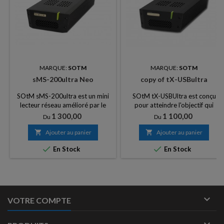
MARQUE:
SOTM
MARQUE:
SOTM
sMS-200ultra Neo
copy of tX-USBultra
SOtM sMS-200ultra est un mini
SOtM tX-USBUltra est conçu
lecteur réseau amélioré par le
pour atteindre l'objectif qui
module de super horloge appelé
améliore la qualité sonore. Il
Prix
Prix
1 300,00
1 100,00
Du
Du
sCLK-EX, il est pour les meilleures
fonctionne comme un
performances sonores dans la
concentrateur USB en recevant

Ajouter au panier

Ajouter au panier
gamme de prix des produits, en
et en distribuant des signaux


En Stock
En Stock
supprimant toutes les
audio USB. Il régénère le signal
fonctionnalités inutiles et en se
audio USB par le module de
concentrant pour se concentrer
super horloge haute
sur le son de haute qualité.
performance appelé sCLK-EX.

VOTRE COMPTE