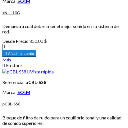
Marca:
SOtM
sNH-10G
Demuestra cuál debería ser el mejor sonido en su sistema de
red.
Desde
Precio
850,00 $

Añadir al carrito
Más

En stock

Vista rápida
Referencia:
pCBL-SS8
Marca:
SOtM
pCBL-SS8
Bloque de filtro de ruido para un equilibrio tonal y una calidad
de sonido superiores.