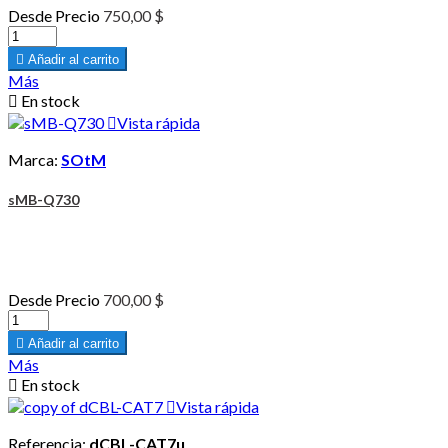
Desde
Precio
750,00 $

Añadir al carrito
Más

En stock

Vista rápida
Marca:
SOtM
sMB-Q730
Desde
Precio
700,00 $

Añadir al carrito
Más

En stock

Vista rápida
Referencia:
dCBL-CAT7u