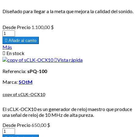
Diseñado para llegar a la meta que mejora la calidad del sonido.
Desde
Precio
1.100,00 $

Añadir al carrito
Más

En stock

Vista rápida
Referencia:
sPQ-100
Marca:
SOtM
copy of sCLK-OCX10
El sCLK-OCX10 es un generador de reloj maestro que produce
una señal de reloj de 10 MHz de alta pureza.
Desde
Precio
650,00 $