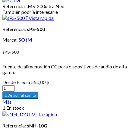
Referencia
sMS-200ultra Neo
También podría interesarle

Vista rápida
Referencia:
sPS-500
Marca:
SOtM
sPS-500
Fuente de alimentación CC para dispositivos de audio de alta
gama.
Desde
Precio
550,00 $

Añadir al carrito
Más

En stock

Vista rápida
Referencia:
sNH-10G