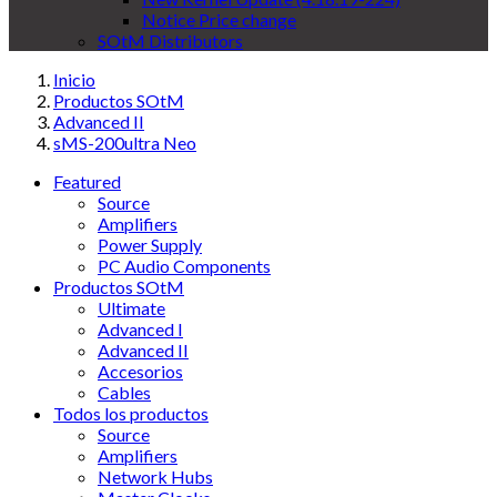
Notice Price change
SOtM Distributors
Inicio
Productos SOtM
Advanced II
sMS-200ultra Neo
Featured
Source
Amplifiers
Power Supply
PC Audio Components
Productos SOtM
Ultimate
Advanced I
Advanced II
Accesorios
Cables
Todos los productos
Source
Amplifiers
Network Hubs