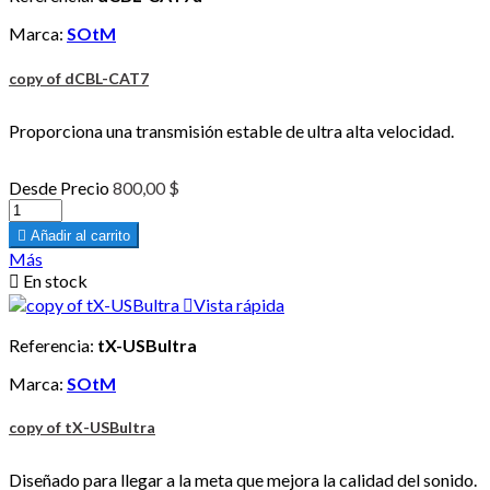
Marca:
SOtM
copy of dCBL-CAT7
Proporciona una transmisión estable de ultra alta velocidad.
Desde
Precio
800,00 $

Añadir al carrito
Más

En stock

Vista rápida
Referencia:
tX-USBultra
Marca:
SOtM
copy of tX-USBultra
Diseñado para llegar a la meta que mejora la calidad del sonido.