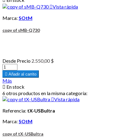

Vista rápida
Marca:
SOtM
copy of sMB-Q730
Desde
Precio
2.550,00 $

Añadir al carrito
Más

En stock
6 otros productos en la misma categoría:

Vista rápida
Referencia:
tX-USBultra
Marca:
SOtM
copy of tX-USBultra