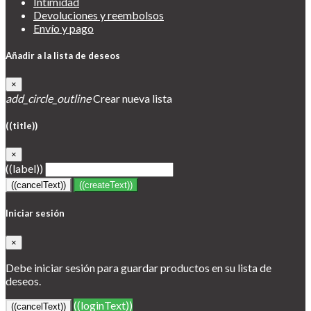
Intimidad
Devoluciones y reembolsos
Envío y pago
Añadir a la lista de deseos
×
add_circle_outline
Crear nueva lista
((title))
×
((label))
((cancelText))
((createText))
Iniciar sesión
×
Debe iniciar sesión para guardar productos en su lista de
deseos.
((loginText))
((cancelText))