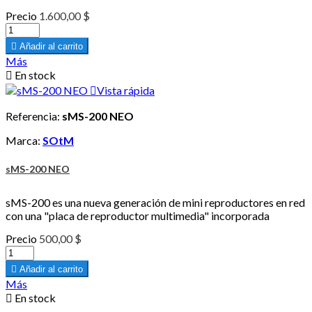
Precio
1.600,00 $

Añadir al carrito
Más

En stock

Vista rápida
Referencia:
sMS-200 NEO
Marca:
SOtM
sMS-200 NEO
sMS-200 es una nueva generación de mini reproductores en red
con una "placa de reproductor multimedia" incorporada
Precio
500,00 $

Añadir al carrito
Más

En stock