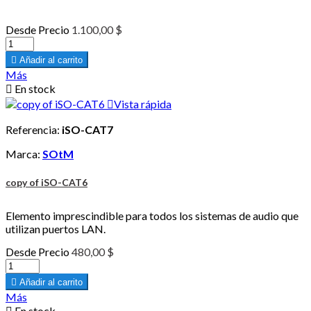
Desde
Precio
1.100,00 $

Añadir al carrito
Más

En stock

Vista rápida
Referencia:
iSO-CAT7
Marca:
SOtM
copy of iSO-CAT6
Elemento imprescindible para todos los sistemas de audio que
utilizan puertos LAN.
Desde
Precio
480,00 $

Añadir al carrito
Más

En stock