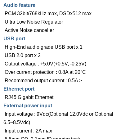
Audio feature
PCM 32bit/768kHz max, DSDx512 max
Ultra Low Noise Regulator
Active Noise canceller
USB port
High-End audio grade USB port x 1
USB 2.0 port x 2
Output voltage : +5.0V(+0.5V, -0.25V)
Over current protection : 0.8A at 20°C
Recommend output current : 0.5A >
Ethernet port
RJ45 Gigabit Ethernet
External power input
Input voltage : 9Vdc(Optional 12.0Vdc or Optional
6.5~8.5Vdc)
Input current : 2A max