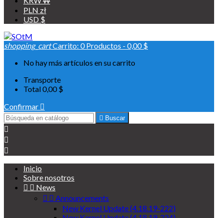
KRW ₩
PLN zł
USD $
shopping_cart
Carrito:
0
Productos - 0,00 $
No hay más artículos en su carrito
Transporte
Total
0,00 $
Confirmar


Buscar



Inicio
Sobre nosotros


News


Announcements
New Kernel Update (4.18.19-222)
New Kernel Update (4.18.19-224)