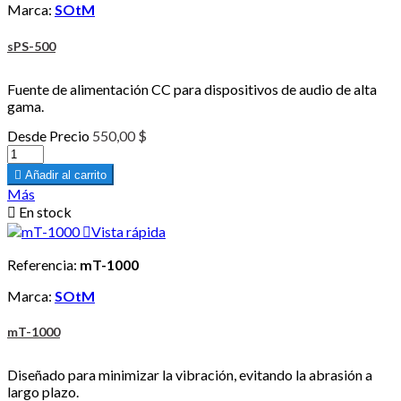
Marca:
SOtM
sPS-500
Fuente de alimentación CC para dispositivos de audio de alta
gama.
Desde
Precio
550,00 $

Añadir al carrito
Más

En stock

Vista rápida
Referencia:
mT-1000
Marca:
SOtM
mT-1000
Diseñado para minimizar la vibración, evitando la abrasión a
largo plazo.