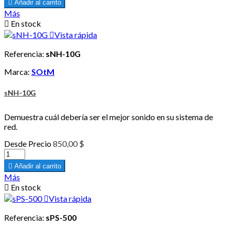

Añadir al carrito
Más

En stock

Vista rápida
Referencia:
sNH-10G
Marca:
SOtM
sNH-10G
Demuestra cuál debería ser el mejor sonido en su sistema de
red.
Desde
Precio
850,00 $

Añadir al carrito
Más

En stock

Vista rápida
Referencia:
sPS-500