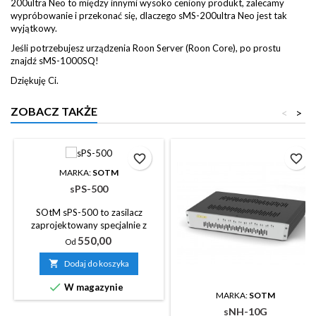
200ultra Neo to między innymi wysoko ceniony produkt, zalecamy
wypróbowanie i przekonać się, dlaczego sMS-200ultra Neo jest tak
wyjątkowy.
Jeśli potrzebujesz urządzenia Roon Server (Roon Core), po prostu
znajdź sMS-1000SQ!
Dziękuję Ci.
ZOBACZ TAKŻE
<
>
favorite_border
favorite_border
MARKA:
SOTM
sPS-500
SOtM sPS-500 to zasilacz
zaprojektowany specjalnie z
myślą o wysokiej jakości
Cena
550,00
Od
dźwięku. Został zbudowany w
celu eliminacji szumów

Dodaj do koszyka
generowanych przez zasilane

W magazynie
urządzenia, a także po prostu
MARKA:
SOTM
usuwania szumów pochodzących
sNH-10G
ze źródła prądu przemiennego.