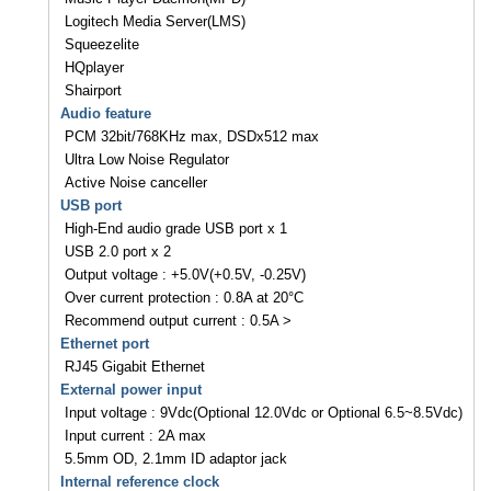
Logitech Media Server(LMS)
Squeezelite
HQplayer
Shairport
Audio feature
PCM 32bit/768KHz max, DSDx512 max
Ultra Low Noise Regulator
Active Noise canceller
USB port
High-End audio grade USB port x 1
USB 2.0 port x 2
Output voltage : +5.0V(+0.5V, -0.25V)
Over current protection : 0.8A at 20°C
Recommend output current : 0.5A >
Ethernet port
RJ45 Gigabit Ethernet
External power input
Input voltage : 9Vdc(Optional 12.0Vdc or Optional 6.5~8.5Vdc)
Input current : 2A max
5.5mm OD, 2.1mm ID adaptor jack
Internal reference clock