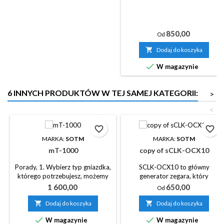
Cena
850,00
Od

Dodaj do koszyka

W magazynie
6 INNYCH PRODUKTÓW W TEJ SAMEJ KATEGORII:
>
<
favorite_border
favorite_border
MARKA:
SOTM
MARKA:
SOTM
mT-1000
copy of sCLK-OCX10
Porady, 1. Wybierz typ gniazdka,
SCLK-OCX10 to główny
którego potrzebujesz, możemy
generator zegara, który
zaoferować gniazdko
wytwarza sygnał zegarowy o
Cena
Cena
1 600,00
650,00
Od
amerykańskie, SCHUKO i
wysokiej czystości 10 MHz.
brytyjskie. 2. Jeśli nie określisz

Dodaj do koszyka

Dodaj do koszyka
typu gniazdka, zostanie ono


W magazynie
W magazynie
przygotowane zgodnie z krajem,