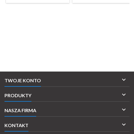
w którym zostanie wysłane.

TWOJE KONTO

PRODUKTY

NASZA FIRMA

KONTAKT