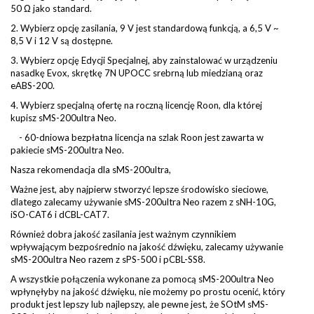
50 Ω jako standard.
2. Wybierz opcję zasilania, 9 V jest standardową funkcją, a 6,5 ​​V ~
8,5 V i 12 V są dostępne.
3. Wybierz opcję Edycji Specjalnej, aby zainstalować w urządzeniu
nasadkę Evox, skrętkę 7N UPOCC srebrną lub miedzianą oraz
eABS-200.
4. Wybierz specjalną ofertę na roczną licencję Roon, dla której
kupisz sMS-200ultra Neo.
- 60-dniowa bezpłatna licencja na szlak Roon jest zawarta w
pakiecie sMS-200ultra Neo.
Nasza rekomendacja dla sMS-200ultra,
Ważne jest, aby najpierw stworzyć lepsze środowisko sieciowe,
dlatego zalecamy używanie sMS-200ultra Neo razem z sNH-10G,
iSO-CAT6 i dCBL-CAT7.
Również dobra jakość zasilania jest ważnym czynnikiem
wpływającym bezpośrednio na jakość dźwięku, zalecamy używanie
sMS-200ultra Neo razem z sPS-500 i pCBL-SS8.
A wszystkie połączenia wykonane za pomocą sMS-200ultra Neo
wpłynęłyby na jakość dźwięku, nie możemy po prostu ocenić, który
produkt jest lepszy lub najlepszy, ale pewne jest, że SOtM sMS-