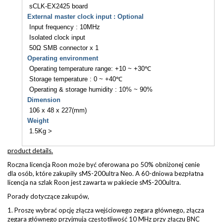
sCLK-EX2425 board
External master clock input : Optional
Input frequency : 10MHz
Isolated clock input
50Ω SMB connector x 1
Operating environment
Operating temperature range: +10 ~ +30℃
Storage temperature : 0 ~ +40℃
Operating & storage humidity : 10% ~ 90%
Dimension
106 x 48 x 227(mm)
Weight
1.5Kg >
product details.
Roczna licencja Roon może być oferowana po 50% obniżonej cenie
dla osób, które zakupiły sMS-200ultra Neo. A 60-dniowa bezpłatna
licencja na szlak Roon jest zawarta w pakiecie sMS-200ultra.
Porady dotyczące zakupów,
1. Proszę wybrać opcję złącza wejściowego zegara głównego, złącza
zegara głównego przyjmują częstotliwość 10 MHz przy złączu BNC