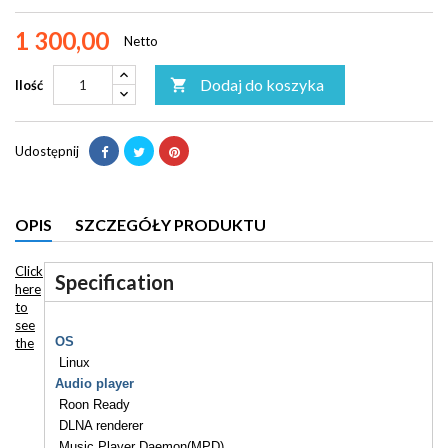
1 300,00
Netto
Dodaj do koszyka

Ilość
Udostępnij
OPIS
SZCZEGÓŁY PRODUKTU
Click
Specification
here
to
see
OS
the
Linux
Audio player
Roon Ready
DLNA renderer
Music Player Daemon(MPD)