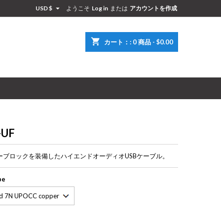

USD $
ようこそ
Log in
または
アカウントを作成
×
×
×
shopping_cart
カート：:
0
商品 - $0.00
ン
t
-UF
ーブロックを装備したハイエンドオーディオUSBケーブル。
pe