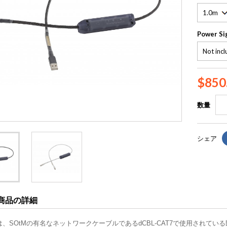
Power Si
$850
数量
シェア
商品の詳細
UFは、SOtMの有名なネットワークケーブルであるdCBL-CAT7で使用されてい