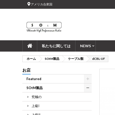
アメリカ合衆国
Ad
Cr
add_circle_outline
You
Wi
私たちに関しては
NEWS
ホーム
SOtM製品
ケーブル類
dCBL-UF
お店
Featured
SOtM製品
究極の
上級I
上級II