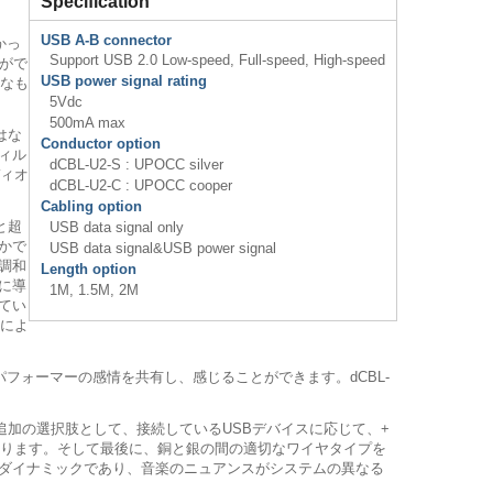
Specification
USB A-B connector
かっ
Support USB 2.0 Low-speed, Full-speed, High-speed
がで
USB power signal rating
別なも
5Vdc
500mA max
はな
Conductor option
ィル
dCBL-U2-S : UPOCC silver
ディオ
dCBL-U2-C : UPOCC cooper
Cabling option
と超
USB data signal only
かで
USB data signal&USB power signal
調和
Length option
に導
1M, 1.5M, 2M
てい
Fによ
ォーマーの感情を共有し、感じることができます。dCBL-
、追加の選択肢として、接続しているUSBデバイスに応じて、+
ンがあります。そして最後に、銅と銀の間の適切なワイヤタイプを
ダイナミックであり、音楽のニュアンスがシステムの異なる