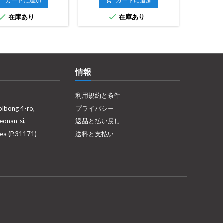

カートに追加

カートに追加



在庫あり
在庫あり
情報
利用規約と条件
olbong 4-ro,
プライバシー
eonan-si,
返品と払い戻し
ea (P.31171)
送料と支払い