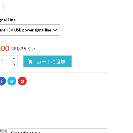
gnal Line
.00
税を含めない
カートに追加

る既知