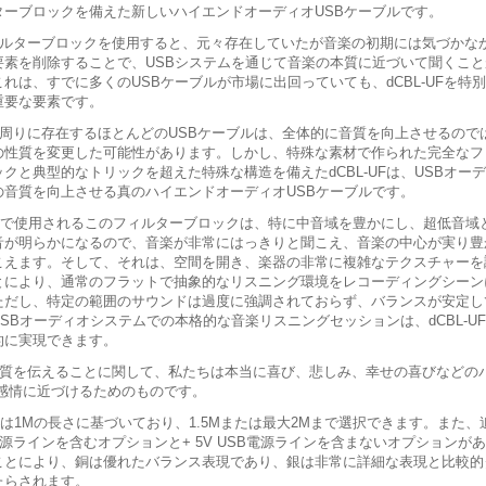
ターブロックを備えた新しいハイエンドオーディオUSBケーブルです。
ルターブロックを使用すると、元々存在していたが音楽の初期には気づかな
要素を削除することで、USBシステムを通じて音楽の本質に近づいて聞くこと
れは、すでに多くのUSBケーブルが市場に出回っていても、dCBL-UFを特
重要な要素です。
周りに存在するほとんどのUSBケーブルは、全体的に音質を向上させるので
の性質を変更した可能性があります。しかし、特殊な素材で作られた完全なフ
クと典型的なトリックを超えた特殊な構造を備えたdCBL-UFは、USBオー
の音質を向上させる真のハイエンドオーディオUSBケーブルです。
-UFで使用されるこのフィルターブロックは、特に中音域を豊かにし、超低音域
音が明らかになるので、音楽が非常にはっきりと聞こえ、音楽の中心が実り豊
こえます。そして、それは、空間を開き、楽器の非常に複雑なテクスチャーを
とにより、通常のフラットで抽象的なリスニング環境をレコーディングシーン
ただし、特定の範囲のサウンドは過度に強調されておらず、バランスが安定し
SBオーディオシステムでの本格的な音楽リスニングセッションは、dCBL-U
的に実現できます。
質を伝えることに関して、私たちは本当に喜び、悲しみ、幸せの喜びなどのパフ
の感情に近づけるためのものです。
UFは1Mの長さに基づいており、1.5Mまたは最大2Mまで選択できます。また
B電源ラインを含むオプションと+ 5V USB電源ラインを含まないオプショ
ことにより、銅は優れたバランス表現であり、銀は非常に詳細な表現と比較的
たらされます。