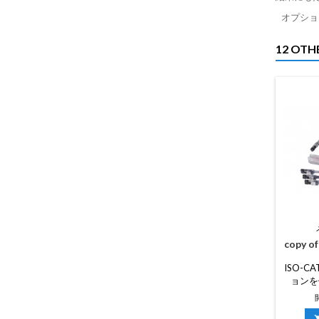
オプション
12 OTH
copy o
ISO-
ョンを備