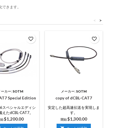
適化できます。
<
>
セール中
favorite_border
favorite_border
メーカー:
SOTM
メーカー:
SOTM
メ
T7 Special Edition
copy of dCBL-CAT7
copy
AT6スペシャルエディシ
安定した超高速伝送を実現しま
安定した
えたdCBL-CAT7。
す。
価
価
$1,200.00
$1,300.00
開始
開始
格
格