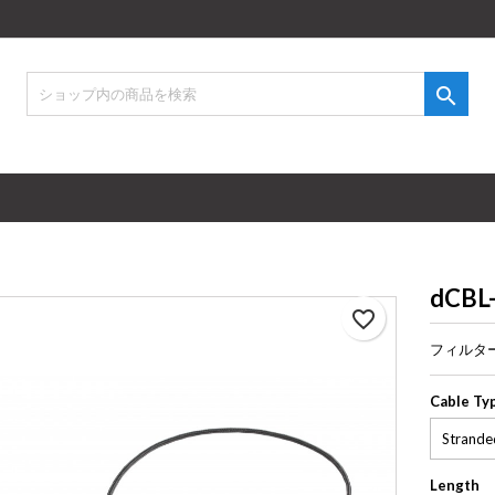
d to wishlist
eate wishlist
サインイン

Create new list
 need to be logged in to save products in your wishlist.
shlist name
キャンセル
サインイ
キャンセル
Create wishlis
dCBL
favorite_border
フィルタ
Cable Ty
Length