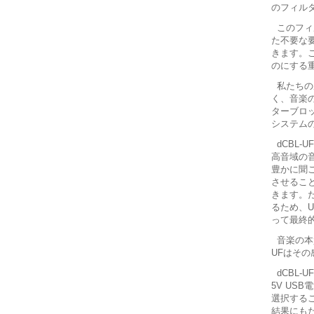
のフィル
このフィ
た不要な
きます。こ
のにする
私たちの
く、音楽
ターブロッ
システム
dCBL
高音域の
豊かに聞
させるこ
きます。
るため、U
って最終
音楽の本
UFはそ
dCBL-
5V US
選択する
結果にも