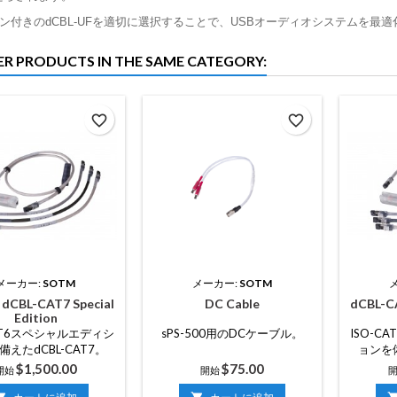
付きのdCBL-UFを適切に選択することで、USBオーディオシステムを最
ER PRODUCTS IN THE SAME CATEGORY:
favorite_border
favorite_border
メーカー:
SOTM
メーカー:
SOTM
f dCBL-CAT7 Special
DC Cable
dCBL-CA
Edition
CAT6スペシャルエディシ
sPS-500用のDCケーブル。
ISO-C
えたdCBL-CAT7。
ョンを備
価
価
$1,500.00
$75.00
開始
開始
格
格