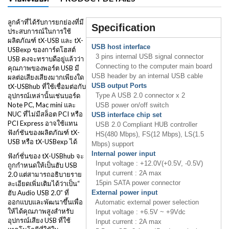
ลูกค้าที่ได้รับการยกย่องที่มี
Specification
ประสบการณ์ในการใช้
ผลิตภัณฑ์ tX-USB และ tX-
USB host interface
USBexp ของการ์ดโฮสต์
3 pins internal USB signal connector
USB คงจะทราบดีอยู่แล้วว่า
Connecting to the computer main board
คุณภาพของพอร์ต USB มี
USB header by an internal USB cable
ผลต่อเสียงเสียงมากเพียงใด
USB output Ports
tX-USBhub ที่ใช้เชื่อมต่อกับ
อุปกรณ์เหล่านั้นเช่นบอร์ด
Type A USB 2.0 connector x 2
Note PC, Mac mini และ
USB power on/off switch
NUC ที่ไม่มีสล็อต PCI หรือ
USB interface chip set
PCI Express อาจใช้แทน
USB 2.0 Compliant HUB controller
ฟังก์ชันของผลิตภัณฑ์ tX-
HS(480 Mbps), FS(12 Mbps), LS(1.5
USB หรือ tX-USBexp ได้
Mbps) support
Internal power input
ฟังก์ชั่นของ tX-USBhub จะ
Input voltage : +12.0V(+0.5V, -0.5V)
ถูกกำหนดให้เป็นฮับ USB
Input current : 2A max
2.0 แต่สามารถอธิบายราย
15pin SATA power connector
ละเอียดเพิ่มเติมได้ว่าเป็น“
ฮับ Audio USB 2.0” ที่
External power input
ออกแบบและพัฒนาขึ้นเพื่อ
Automatic external power selection
ให้ได้คุณภาพสูงสำหรับ
Input voltage : +6.5V ~ +9Vdc
อุปกรณ์เสียง USB ที่ใช้
Input current : 2A max