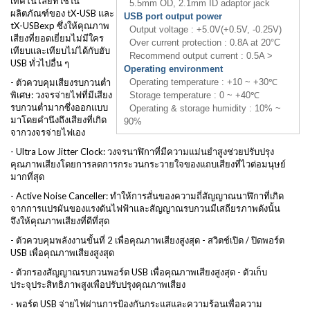
เทคโนโลยีที่ใช้ใน
5.5mm OD, 2.1mm ID adaptor jack
ผลิตภัณฑ์ของ tX-USB และ
USB port output power
tX-USBexp ซึ่งให้คุณภาพ
Output voltage : +5.0V(+0.5V, -0.25V)
เสียงที่ยอดเยี่ยมไม่มีใคร
Over current protection : 0.8A at 20°C
เทียบและเทียบไม่ได้กับฮับ
Recommend output current : 0.5A >
USB ทั่วไปอื่น ๆ
Operating environment
- ตัวควบคุมเสียงรบกวนต่ำ
Operating temperature : +10 ~ +30℃
พิเศษ: วงจรจ่ายไฟที่มีเสียง
Storage temperature : 0 ~ +40℃
รบกวนต่ำมากซึ่งออกแบบ
Operating & storage humidity : 10% ~
มาโดยคำนึงถึงเสียงที่เกิด
90%
จากวงจรจ่ายไฟเอง
- Ultra Low Jitter Clock: วงจรนาฬิกาที่มีความแม่นยำสูงช่วยปรับปรุง
คุณภาพเสียงโดยการลดการกระวนกระวายใจของแถบเสียงที่ไวต่อมนุษย์
มากที่สุด
- Active Noise Canceller: ทำให้การสั่นของความถี่สัญญาณนาฬิกาที่เกิด
จากการแปรผันของแรงดันไฟฟ้าและสัญญาณรบกวนมีเสถียรภาพดังนั้น
จึงให้คุณภาพเสียงที่ดีที่สุด
- ตัวควบคุมพลังงานขั้นที่ 2 เพื่อคุณภาพเสียงสูงสุด - สวิตช์เปิด / ปิดพอร์ต
USB เพื่อคุณภาพเสียงสูงสุด
- ตัวกรองสัญญาณรบกวนพอร์ต USB เพื่อคุณภาพเสียงสูงสุด - ตัวเก็บ
ประจุประสิทธิภาพสูงเพื่อปรับปรุงคุณภาพเสียง
- พอร์ต USB จ่ายไฟผ่านการป้องกันกระแสและความร้อนเพื่อความ