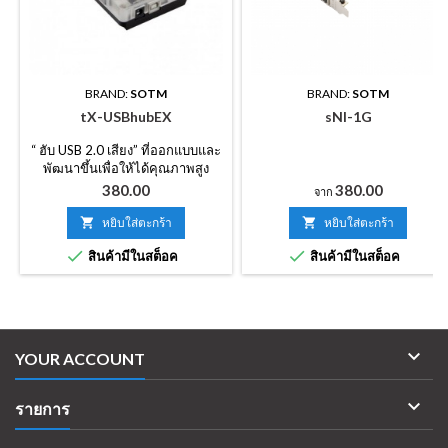
BRAND:
SOTM
BRAND:
SOTM
tX-USBhubEX
sNI-1G
“ ฮับ USB 2.0 เสียง” ที่ออกแบบและ
พัฒนาขึ้นเพื่อให้ได้คุณภาพสูง
สำหรับอุปกรณ์เสียง USB ที่ใช้
ราคา
ราคา
380.00
380.00
จาก
เทคโนโลยีที่ใช้ในผลิตภัณฑ์ของ
tX-USB และ tX-USBexp ซึ่งให้

หยิบใส่ตะกร้า

หยิบใส่ตะกร้า
คุณภาพเสียงที่ยอดเยี่ยมไม่มีที่


สินค้ามีในสต็อค
สินค้ามีในสต็อค
เปรียบและเทียบไม่ได้กับฮับ USB
ทั่วไปอื่น ๆ (โปรดทราบว่านี่คือส่วน
ภายนอกของ USB)

YOUR ACCOUNT

รายการ