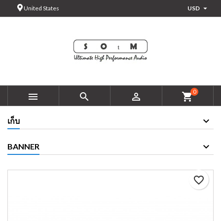

United States
USD
×
×
×
Add to wishlist
Create wishlist
Sign in
add_circle_outline
You need to be logged in to save products in your wishlist.
Wishlist name
Cancel
Sign in
0



shopping_cart
Cancel
Create wishlist
เก็บ
BANNER
favorite_border