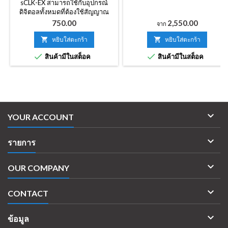
sCLK-EX สามารถใช้กับอุปกรณ์
ดิจิตอลทั้งหมดที่ต้องใช้สัญญาณ
นาฬิกาเช่น DAC, การ์ดโฮสต์ USB,
ราคา
ราคา
750.00
2,550.00
จาก
เครื่องเล่นซีดี, กระดานหลักสำหรับ
พีซีและคอนโทรลเลอร์ LAN

หยิบใส่ตะกร้า

หยิบใส่ตะกร้า


สินค้ามีในสต็อค
สินค้ามีในสต็อค

YOUR ACCOUNT

รายการ

OUR COMPANY

CONTACT

ข้อมูล