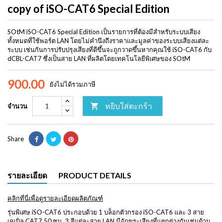
copy of iSO-CAT6 Special Edition
SOtM iSO-CAT6 Special Edition เป็นรายการที่ต้องมีสำหรับระบบเสียง
ทั้งหมดที่ใช้พอร์ต LAN โดยไม่คำนึงถึงราคาและมูลค่าของระบบเสียงแต่ละ
ระบบ เช่นกันการปรับปรุงเสียงที่ดีขึ้นจะถูกวาดขึ้นหากคุณใช้ iSO-CAT6 กับ
dCBL-CAT7 ซึ่งเป็นสาย LAN ที่ผลิตโดยเทคโนโลยีพิเศษของ SOtM
900.00
ยังไม่ได้รวมภาษี
หยิบใส่ตะกร้า

จำนวน
Share
รายละเอียด
PRODUCT DETAILS
คลิกที่นี่เพื่อดูรายละเอียดผลิตภัณฑ์
รุ่นพิเศษ iSO-CAT6 ประกอบด้วย 1 บล็อกตัวกรอง iSO-CAT6 และ 3 สาย
เคเบิล CAT7 50 ซม. 3 สีแต่ละสาย LAN มีอักขระเสียงที่แตกต่างกันเช่นด้าน