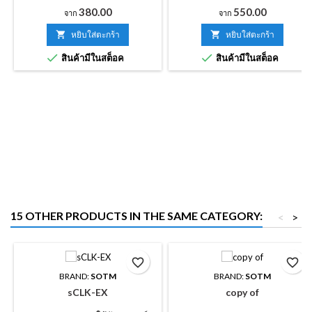
LAN โดยไม่คำนึงถึงราคาและ
การออกแบบมาเป็นพิเศษพร้อมกับ
ราคา
ราคา
380.00
550.00
จาก
จาก
มูลค่าของระบบเสียงแต่ละระบบ
ลักษณะเสียงที่ยอดเยี่ยมและให้การ
เช่นกันจะได้รับการปรับปรุงเสียงที่ดี
ส่งสัญญาณที่มีความเสถียรและ

หยิบใส่ตะกร้า

หยิบใส่ตะกร้า
ขึ้นหากคุณใช้ iSO-CAT6 ร่วมกับ
ความเร็วสูงเป็นพิเศษ


สินค้ามีในสต็อค
สินค้ามีในสต็อค
dCBL-CAT6 หรือ dCBL-CAT7 ซึ่ง
เป็นสาย LAN ที่ผลิตโดยเทคโนโลยี
พิเศษของ SOtM
15 OTHER PRODUCTS IN THE SAME CATEGORY:
<
>
favorite_border
favorite_border
BRAND:
SOTM
BRAND:
SOTM
sCLK-EX
copy of