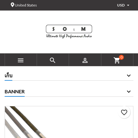

United States
USD
×
×
×
Add to wishlist
Create wishlist
Sign in
add_circle_outline
You need to be logged in to save products in your wishlist.
Wishlist name
Cancel
Sign in
0



shopping_cart
Cancel
Create wishlist
เก็บ
BANNER
favorite_border