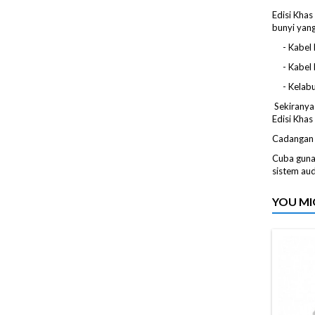
Edisi Kha
bunyi yang
- Kabel h
- Kabel k
- Kelabu 
Sekiranya
Edisi Khas
Cadangan 
Cuba guna
sistem aud
YOU MI