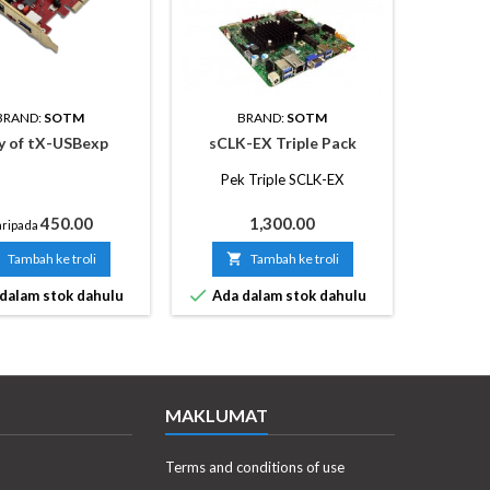
BRAND:
SOTM
BRAND:
SOTM
B
y of tX-USBexp
sCLK-EX Triple Pack
Pek Triple SCLK-EX
Harga
Harga
450.00
1,300.00
ripada
Dar
Tambah ke troli

Tambah ke troli



dalam stok dahulu
Ada dalam stok dahulu
Ada d
MAKLUMAT
Terms and conditions of use