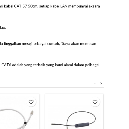
ari kabel CAT 57 50cm, setiap kabel LAN mempunyai aksara
lap.
la tinggalkan mesej, sebagai contoh, "Saya akan memesan
AT6 adalah yang terbaik yang kami alami dalam pelbagai
<
>
favorite_border
favorite_border