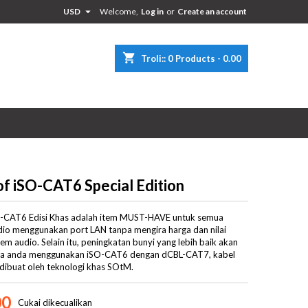

USD
Welcome,
Log in
or
Create an account
×
×
×
shopping_cart
Troli::
0
Products - 0.00
n
t
of iSO-CAT6 Special Edition
-CAT6 Edisi Khas adalah item MUST-HAVE untuk semua
dio menggunakan port LAN tanpa mengira harga dan nilai
tem audio. Selain itu, peningkatan bunyi yang lebih baik akan
ika anda menggunakan iSO-CAT6 dengan dCBL-CAT7, kabel
dibuat oleh teknologi khas SOtM.
00
Cukai dikecualikan