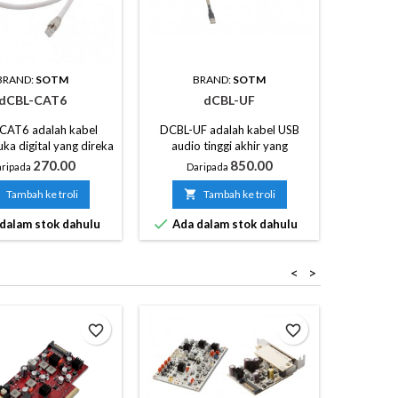
BRAND:
SOTM
BRAND:
SOTM
B
dCBL-CAT6
dCBL-UF
dCBL-CAT
CAT6 adalah kabel
DCBL-UF adalah kabel USB
ka digital yang direka
audio tinggi akhir yang
dibangunkan untuk
dilengkapi dengan blok penapis
Harga
Harga
270.00
850.00
ripada
Daripada
Dar
katkan kualiti bunyi
yang sudah terkenal yang
udio rangkaian dengan
digunakan pada kabel
Tambah ke troli

Tambah ke troli

nimumkan 'bunyi'
rangkaian terkenal SOtM,


dalam stok dahulu
Ada dalam stok dahulu
Ada d
otan bunyi) dari port
dCBL-CAT7
sambungan.
<
>
favorite_border
favorite_border