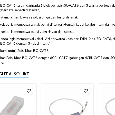
s iSO-CAT6 terdiri daripada 1 blok penapis iSO-CAT6 dan 3 warna berbeza d
 berbeza seperti di bawah,
itam: ia membawa resolusi tinggi dan bunyi dinamik.
elabu: ia membawa watak bunyi di tengah-tengah kabel kelabu hitam dan ge
gelap: ia membawa bunyi yang ringan dan selesa.
 anda ingin mempunyai kabel LAN berwarna khas dari Edisi Khas iSO-CAT6, si
 iSO-CAT6 dengan 3 kabel hitam."
kami untuk Edisi Khas iSO-CAT6,
kan Edisi Khas iSO-CAT6 dengan dCBL-CAT7, gabungan dCBL-CAT7 dan iSO-C
io.
GHT ALSO LIKE
favorite_border
favorite_border