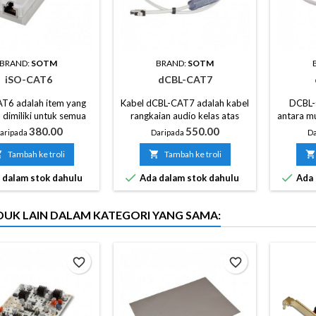
BRAND:
SOTM
BRAND:
SOTM
iSO-CAT6
dCBL-CAT7
T6 adalah item yang
Kabel dCBL-CAT7 adalah kabel
DCBL-
dimiliki untuk semua
rangkaian audio kelas atas
antara mu
m audio menggunakan
yang direka khas dengan ciri-
dan 
Harga
Harga
380.00
550.00
aripada
Daripada
Da
N tanpa mengira harga
ciri bunyi yang sangat baik dan
mening
ai setiap sistem audio.
memberikan transmisi
peranti a

Tambah ke troli

Tambah ke troli

itu, peningkatan bunyi
berkelajuan tinggi yang stabil.
memi


 dalam stok dahulu
Ada dalam stok dahulu
Ada 
bih baik akan diambil
(kemeros
nya anda menggunakan
AT6 bersama dCBL-
DUK LAIN DALAM KATEGORI YANG SAMA:
tau dCBL-CAT7, kabel
 dibuat oleh teknologi
khas SOtM.
favorite_border
favorite_border