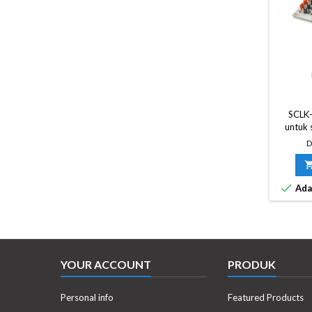
SCLK-
untuk 
yang me
D
sepert
pemain
da

Ada
YOUR ACCOUNT
PRODUK
Personal info
Featured Products