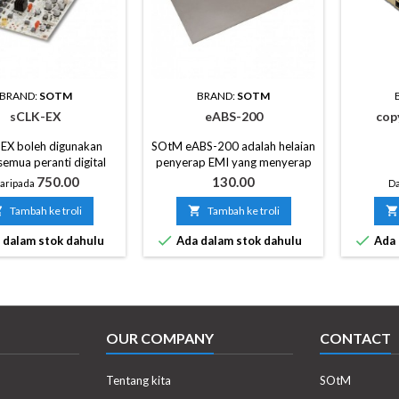
BRAND:
SOTM
BRAND:
SOTM
sCLK-EX
eABS-200
cop
EX boleh digunakan
SOtM eABS-200 adalah helaian
semua peranti digital
penyerap EMI yang menyerap
merlukan isyarat jam
bunyi EMI.
Harga
Harga
750.00
130.00
aripada
Da
i DAC, kad hos USB,
 CD, papan utama PC

Tambah ke troli

Tambah ke troli

n pengawal LAN.


 dalam stok dahulu
Ada dalam stok dahulu
Ada 
OUR COMPANY
CONTACT
Tentang kita
SOtM