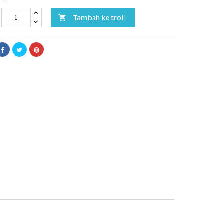
Tambah ke troli
