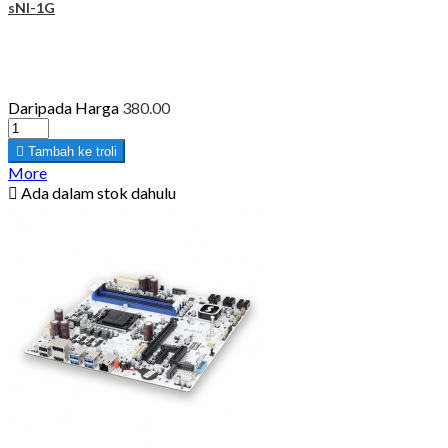
sNI-1G
Daripada
Harga
380.00

Tambah ke troli
More

Ada dalam stok dahulu