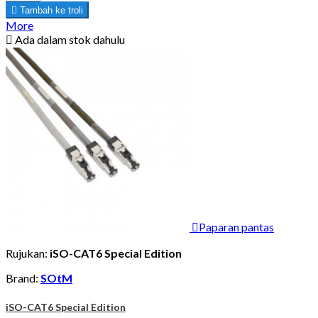

Tambah ke troli
More

Ada dalam stok dahulu

Paparan pantas
Rujukan:
iSO-CAT6 Special Edition
Brand:
SOtM
iSO-CAT6 Special Edition