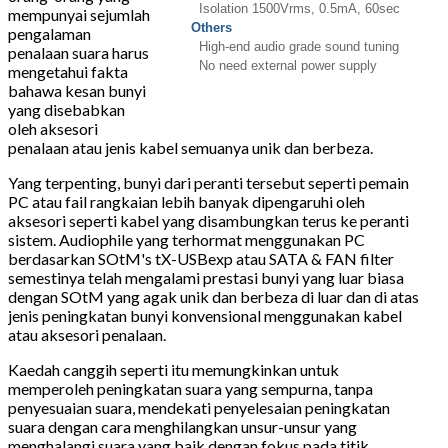
Isolation 1500Vrms, 0.5mA, 60sec
mempunyai sejumlah
Others
pengalaman
High-end audio grade sound tuning
penalaan suara harus
No need external power supply
mengetahui fakta
bahawa kesan bunyi
yang disebabkan
oleh aksesori
penalaan atau jenis kabel semuanya unik dan berbeza.
Yang terpenting, bunyi dari peranti tersebut seperti pemain
PC atau fail rangkaian lebih banyak dipengaruhi oleh
aksesori seperti kabel yang disambungkan terus ke peranti
sistem. Audiophile yang terhormat menggunakan PC
berdasarkan SOtM's tX-USBexp atau SATA & FAN filter
semestinya telah mengalami prestasi bunyi yang luar biasa
dengan SOtM yang agak unik dan berbeza di luar dan di atas
jenis peningkatan bunyi konvensional menggunakan kabel
atau aksesori penalaan.
Kaedah canggih seperti itu memungkinkan untuk
memperoleh peningkatan suara yang sempurna, tanpa
penyesuaian suara, mendekati penyelesaian peningkatan
suara dengan cara menghilangkan unsur-unsur yang
menghalangi suara yang baik dengan fokus pada titik