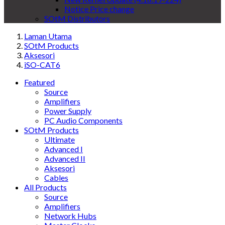
Notice Price change
SOtM Distributors
Laman Utama
SOtM Products
Aksesori
iSO-CAT6
Featured
Source
Amplifiers
Power Supply
PC Audio Components
SOtM Products
Ultimate
Advanced I
Advanced II
Aksesori
Cables
All Products
Source
Amplifiers
Network Hubs