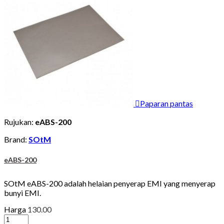

Paparan pantas
Rujukan:
eABS-200
Brand:
SOtM
eABS-200
SOtM eABS-200 adalah helaian penyerap EMI yang menyerap
bunyi EMI.
Harga
130.00