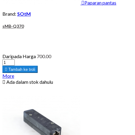

Paparan pantas
Brand:
SOtM
sMB-Q370
Daripada
Harga
700.00

Tambah ke troli
More

Ada dalam stok dahulu