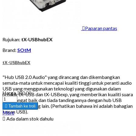

Paparan pantas
Rujukan:
tX-USBhubEX
Brand:
SOtM
tX-USBhubEX
"Hub USB 2.0 Audio" yang dirancang dan dikembangkan
semata-mata untuk mencapai kualiti tinggi untuk peranti audio
USB yang menggunakan teknologi yang digunakan dalam
Harga
380.00
produk tX-USB dan tX-USBexp, yang memberikan kualiti suara
yang sangat baik dan tiada tandingannya dengan hub USB
konvensional yang lain. (Perhatikan bahawa ini adalah bahagian

Tambah ke troli
luaran USB).
More

Ada dalam stok dahulu