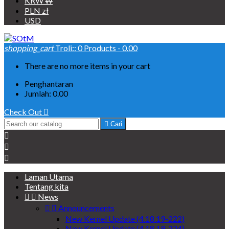
KRW ₩
PLN zł
USD
shopping_cart
Troli::
0
Products - 0.00
There are no more items in your cart
Penghantaran
Jumlah:
0.00
Check Out


Cari



Laman Utama
Tentang kita


News


Announcements
New Kernel Update (4.18.19-222)
New Kernel Update (4.18.19-224)