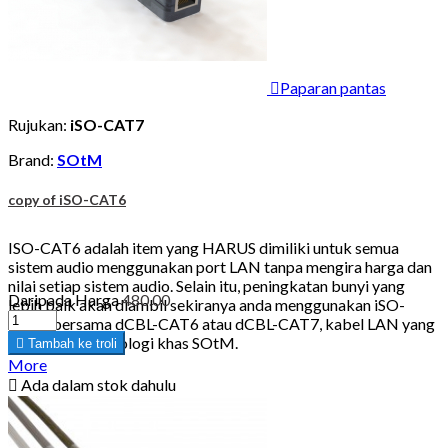

Paparan pantas
Rujukan:
iSO-CAT7
Brand:
SOtM
copy of iSO-CAT6
ISO-CAT6 adalah item yang HARUS dimiliki untuk semua
sistem audio menggunakan port LAN tanpa mengira harga dan
nilai setiap sistem audio. Selain itu, peningkatan bunyi yang
Daripada
Harga
480.00
lebih baik akan diambil sekiranya anda menggunakan iSO-
CAT6 bersama dCBL-CAT6 atau dCBL-CAT7, kabel LAN yang
dibuat oleh teknologi khas SOtM.

Tambah ke troli
More

Ada dalam stok dahulu