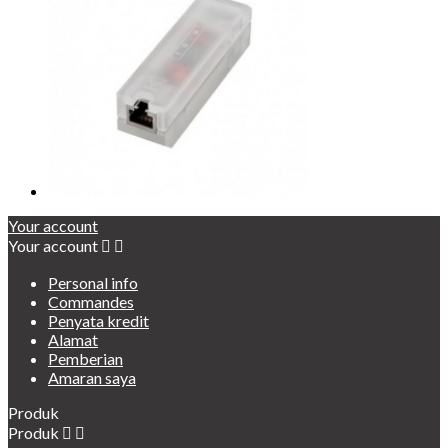
Your account
Your account


Personal info
Commandes
Penyata kredit
Alamat
Pemberian
Amaran saya
Produk
Produk

