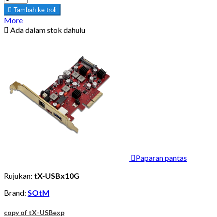

Tambah ke troli
More

Ada dalam stok dahulu

Paparan pantas
Rujukan:
tX-USBx10G
Brand:
SOtM
copy of tX-USBexp