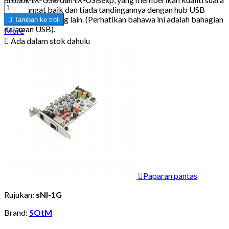
yang sangat baik dan tiada tandingannya dengan hub USB
konvensional yang lain. (Perhatikan bahawa ini adalah bahagian

Tambah ke troli
dalaman USB).
More

Ada dalam stok dahulu

Paparan pantas
Rujukan:
sNI-1G
Brand:
SOtM