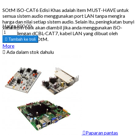
SOtM iSO-CAT6 Edisi Khas adalah item MUST-HAVE untuk
semua sistem audio menggunakan port LAN tanpa mengira
harga dan nilai setiap sistem audio. Selain itu, peningkatan bunyi
Harga
800.00
yang lebih baik akan diambil jika anda menggunakan iSO-
CAT6 dengan dCBL-CAT7, kabel LAN yang dibuat oleh
teknologi khas SOtM.

Tambah ke troli
More

Ada dalam stok dahulu

Paparan pantas