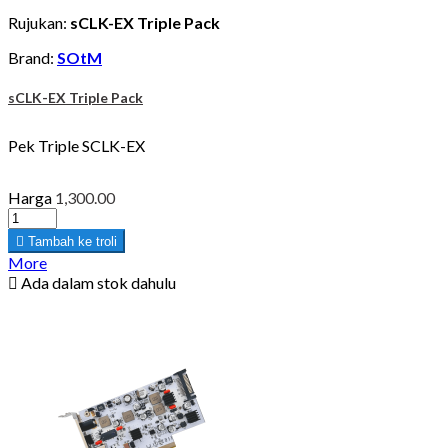
Rujukan:
sCLK-EX Triple Pack
Brand:
SOtM
sCLK-EX Triple Pack
Pek Triple SCLK-EX
Harga
1,300.00

Tambah ke troli
More

Ada dalam stok dahulu