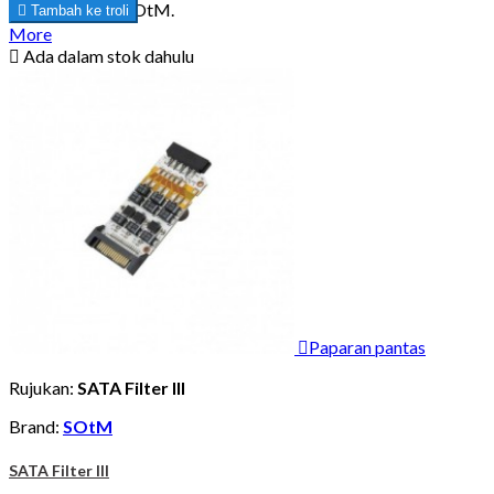
teknologi khas SOtM.

Tambah ke troli
More

Ada dalam stok dahulu

Paparan pantas
Rujukan:
SATA Filter III
Brand:
SOtM
SATA Filter III