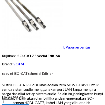

Paparan pantas
Rujukan:
iSO-CAT7 Special Edition
Brand:
SOtM
copy of iSO-CAT6 Special Edition
SOtM iSO-CAT6 Edisi Khas adalah item MUST-HAVE untuk
semua sistem audio menggunakan port LAN tanpa mengira
harga dan nilai setiap sistem audio. Selain itu, peningkatan bunyi
Harga
900.00
yang lebih baik akan diambil jika anda menggunakan iSO-
CAT6 dengan dCBL-CAT7, kabel LAN yang dibuat oleh