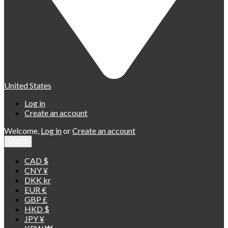
United States
Log in
Create an account
Welcome,
Log in
or
Create an account
USD

CAD $
CNY ¥
DKK kr
EUR €
GBP £
HKD $
JPY ¥