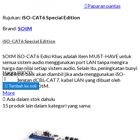

Paparan pantas
Rujukan:
iSO-CAT6 Special Edition
Brand:
SOtM
iSO-CAT6 Special Edition
SOtM iSO-CAT6 Edisi Khas adalah item MUST-HAVE untuk
semua sistem audio menggunakan port LAN tanpa mengira
harga dan nilai setiap sistem audio. Selain itu, peningkatan bunyi
Harga
800.00
yang lebih baik akan diambil jika anda menggunakan iSO-
CAT6 dengan dCBL-CAT7, kabel LAN yang dibuat oleh
teknologi khas SOtM.

Tambah ke troli
More

Ada dalam stok dahulu
15 produk lain dalam kategori yang sama: