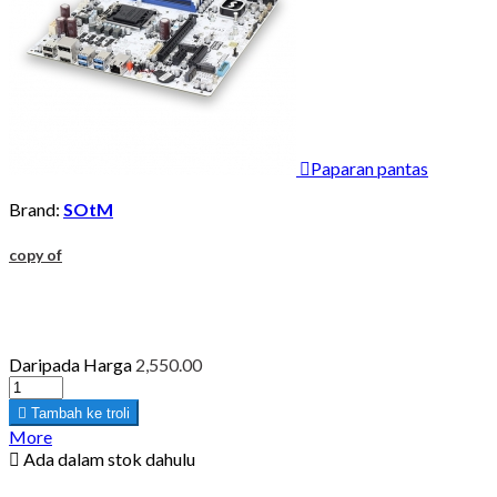

Paparan pantas
Brand:
SOtM
copy of
Daripada
Harga
2,550.00

Tambah ke troli
More

Ada dalam stok dahulu