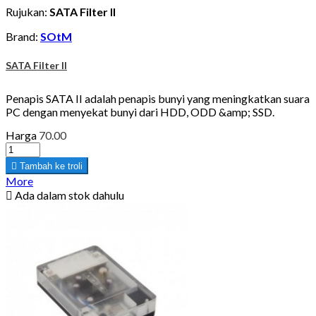
Rujukan:
SATA Filter II
Brand:
SOtM
SATA Filter II
Penapis SATA II adalah penapis bunyi yang meningkatkan suara
PC dengan menyekat bunyi dari HDD, ODD &amp; SSD.
Harga
70.00

Tambah ke troli
More

Ada dalam stok dahulu