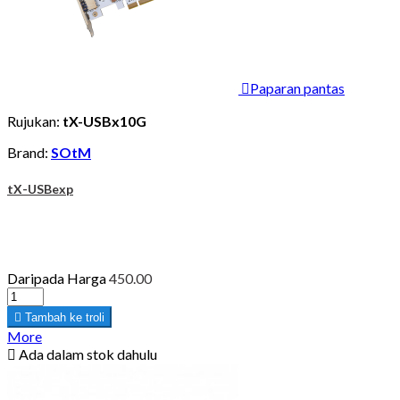

Paparan pantas
Rujukan:
tX-USBx10G
Brand:
SOtM
tX-USBexp
Daripada
Harga
450.00

Tambah ke troli
More

Ada dalam stok dahulu