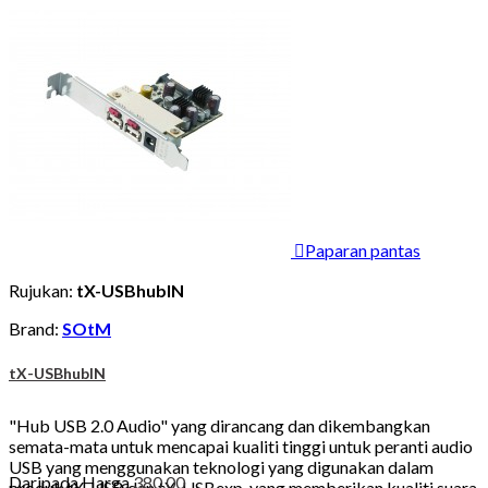

Paparan pantas
Rujukan:
tX-USBhubIN
Brand:
SOtM
tX-USBhubIN
"Hub USB 2.0 Audio" yang dirancang dan dikembangkan
semata-mata untuk mencapai kualiti tinggi untuk peranti audio
USB yang menggunakan teknologi yang digunakan dalam
Daripada
Harga
380.00
produk tX-USB dan tX-USBexp, yang memberikan kualiti suara