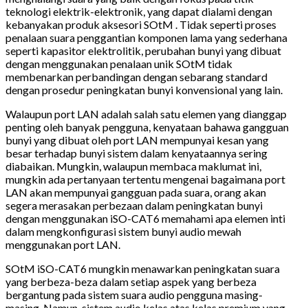
teknologi elektrik-elektronik, yang dapat dialami dengan
kebanyakan produk aksesori SOtM . Tidak seperti proses
penalaan suara penggantian komponen lama yang sederhana
seperti kapasitor elektrolitik, perubahan bunyi yang dibuat
dengan menggunakan penalaan unik SOtM tidak
membenarkan perbandingan dengan sebarang standard
dengan prosedur peningkatan bunyi konvensional yang lain.
Walaupun port LAN adalah salah satu elemen yang dianggap
penting oleh banyak pengguna, kenyataan bahawa gangguan
bunyi yang dibuat oleh port LAN mempunyai kesan yang
besar terhadap bunyi sistem dalam kenyataannya sering
diabaikan. Mungkin, walaupun membaca maklumat ini,
mungkin ada pertanyaan tertentu mengenai bagaimana port
LAN akan mempunyai gangguan pada suara, orang akan
segera merasakan perbezaan dalam peningkatan bunyi
dengan menggunakan iSO-CAT6 memahami apa elemen inti
dalam mengkonfigurasi sistem bunyi audio mewah
menggunakan port LAN.
SOtM iSO-CAT6 mungkin menawarkan peningkatan suara
yang berbeza-beza dalam setiap aspek yang berbeza
bergantung pada sistem suara audio pengguna masing-
masing. Namun, sistem audio kelas atas kelas premium yang