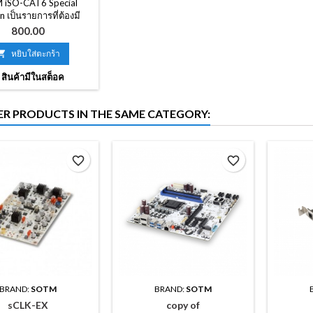
 iSO-CAT6 Special
n เป็นรายการที่ต้องมี
ะบบเสียงทั้งหมดที่ใช้
ราคา
800.00
AN โดยไม่คำนึงถึงราคา
ค่าของระบบเสียงแต่ละ

หยิบใส่ตะกร้า
กันการปรับปรุงเสียงที่ดี
สินค้ามีในสต็อค
กวาดขึ้นหากคุณใช้ iSO-
ับ dCBL-CAT7 ซึ่งเป็น
 ที่ผลิตโดยเทคโนโลยี
ER PRODUCTS IN THE SAME CATEGORY:
พิเศษของ SOtM
favorite_border
favorite_border
BRAND:
SOTM
BRAND:
SOTM
sCLK-EX
copy of