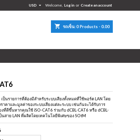

USD
Welcome,
Log in
or
Create an account
×
×
×
shopping_cart
รถเข็น:
0
Products - 0.00
n
t
CAT6
เป็นรายการที่ต้องมีสำหรับระบบเสียงทั้งหมดที่ใช้พอร์ต LAN โดย
ึงราคาและมูลค่าของระบบเสียงแต่ละระบบ เช่นกันจะได้รับการ
ียงที่ดีขึ้นหากคุณใช้ iSO-CAT6 ร่วมกับ dCBL-CAT6 หรือ dCBL-
เป็นสาย LAN ที่ผลิตโดยเทคโนโลยีพิเศษของ SOtM
6