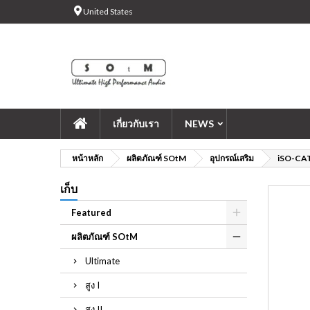
United States
Ad
Cr
Si
add_circle_outline
You
Wi
เกี่ยวกับเรา
NEWS
หน้าหลัก
ผลิตภัณฑ์ SOtM
อุปกรณ์เสริม
iSO-CA
เก็บ
Featured
ผลิตภัณฑ์ SOtM
Ultimate
สูง I
สูง II