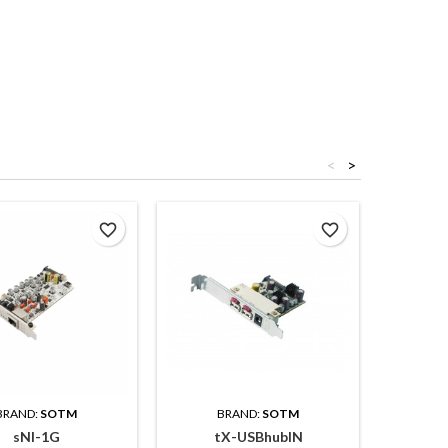
<
>
favorite_border
favorite_border
BRAND:
SOTM
BRAND:
SOTM
B
sNI-1G
tX-USBhubIN
iSO-CAT