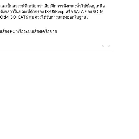
็นสวรรค์ที่เหนือกว่าเสียงฝึกการฟังเพลงทั่วไปซึ่งอยู่เหนือ
ดังกล่าวในขณะที่ตัวกรอง tX-USBexp หรือ SATA ของ SOtM
ตอนนี้ SOtM iSO-CAT6 สมควรได้รับการแสดงออกในฐานะ
เสียง PC หรือระบบเสียงเครือข่าย
<
>