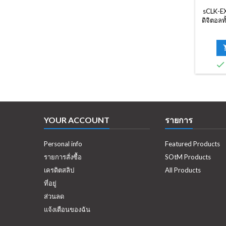
sCLK-EX
ดิจิตอลท
นาฬิกา
USB, เคร
สำหรับ

YOUR ACCOUNT
รายการ
Personal info
Featured Products
รายการสั่งซื้อ
SOtM Products
เครดิตสลิป
All Products
ที่อยู่
ส่วนลด
แจ้งเตือนของฉัน