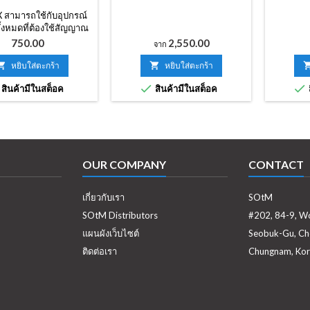
 สามารถใช้กับอุปกรณ์
ั้งหมดที่ต้องใช้สัญญาณ
เช่น DAC, การ์ดโฮสต์
ราคา
ราคา
750.00
2,550.00
จาก
ื่องเล่นซีดี, กระดานหลัก
พีซีและคอนโทรลเลอร์

หยิบใส่ตะกร้า

หยิบใส่ตะกร้า
LAN


สินค้ามีในสต็อค
สินค้ามีในสต็อค
OUR COMPANY
CONTACT
เกี่ยวกับเรา
SOtM
SOtM Distributors
#202, 84-9, W
แผนผังเว็บไซต์
Seobuk-Gu, Ch
ติดต่อเรา
Chungnam, Kor