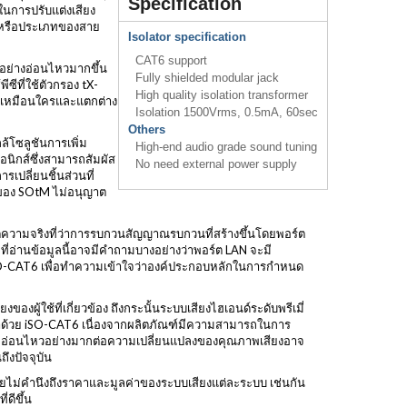
Specification
์ในการปรับแต่งเสียง
ริมหรือประเภทของสาย
Isolator specification
CAT6 support
ทบอย่างอ่อนไหวมากขึ้น
Fully shielded modular jack
ีซีที่ใช้ตัวกรอง tX-
High quality isolation transformer
ไม่เหมือนใครและแตกต่าง
Isolation 1500Vrms, 0.5mA, 60sec
Others
กล้โซลูชันการเพิ่ม
High-end audio grade sound tuning
รอนิกส์ซึ่งสามารถสัมผัส
No need external power supply
เปลี่ยนชิ้นส่วนที่
าะของ SOtM ไม่อนุญาต
ต่ความจริงที่ว่าการรบกวนสัญญาณรบกวนที่สร้างขึ้นโดยพอร์ต
่อ่านข้อมูลนี้อาจมีคำถามบางอย่างว่าพอร์ต LAN จะมี
 iSO-CAT6 เพื่อทำความเข้าใจว่าองค์ประกอบหลักในการกำหนด
ผู้ใช้ที่เกี่ยวข้อง ถึงกระนั้นระบบเสียงไฮเอนด์ระดับพรีเมี่
นกว่าด้วย iSO-CAT6 เนื่องจากผลิตภัณฑ์มีความสามารถในการ
ีความอ่อนไหวอย่างมากต่อความเปลี่ยนแปลงของคุณภาพเสียงอาจ
ึงปัจจุบัน
 โดยไม่คำนึงถึงราคาและมูลค่าของระบบเสียงแต่ละระบบ เช่นกัน
ดีขึ้น