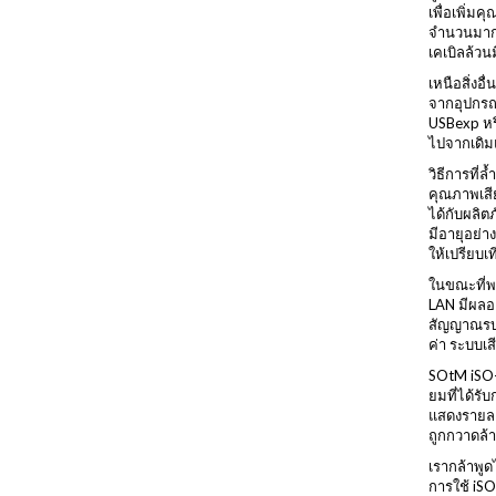
เพื่อเพิ่ม
จำนวนมากคว
เคเบิลล้ว
เหนือสิ่งอ
จากอุปกรณ์
USBexp หร
ไปจากเดิมแ
วิธีการที่ล
คุณภาพเสีย
ได้กับผลิต
มีอายุอย่
ให้เปรียบเ
ในขณะที่พ
LAN มีผลอ
สัญญาณรบก
ค่า ระบบเ
SOtM iSO-C
ยมที่ได้รั
แสดงรายละ
ถูกกวาดล้า
เรากล้าพูด
การใช้ iSO