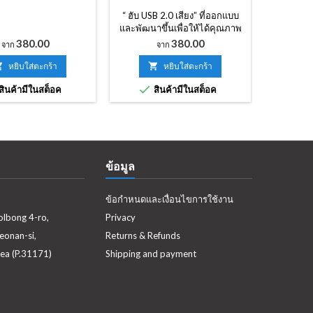
“ ฮับ USB 2.0 เสียง” ที่ออกแบบ
SOtM 
และพัฒนาขึ้นเพื่อให้ได้คุณภาพ
Edition
สูงสำหรับอุปกรณ์เสียง USB ที่ใช้
สำหรับระ
ราคา
ราคา
380.00
380.00
จาก
จาก
เทคโนโลยีที่ใช้ในผลิตภัณฑ์ของ
พอร์ต LA
tX-USB และ tX-USBexp ซึ่งให้
และมูลค

หยิบใส่ตะกร้า

หยิบใส่ตะกร้า
คุณภาพเสียงที่ยอดเยี่ยมไม่มีที่
ระบบ เช่นก


สินค้ามีในสต็อค
สินค้ามีในสต็อค
ส
เปรียบและเทียบไม่ได้กับฮับ USB
ขึ้นจะถูก
ทั่วไปอื่น ๆ (โปรดทราบว่านี่คือ
CAT6 กับ
ส่วนภายในของ USB)
สาย LAN 
พ
ข้อมูล
ข้อกำหนดและเงื่อนไขการใช้งาน
olbong 4-ro,
Privacy
eonan-si,
Returns & Refunds
ea (P.31171)
Shipping and payment