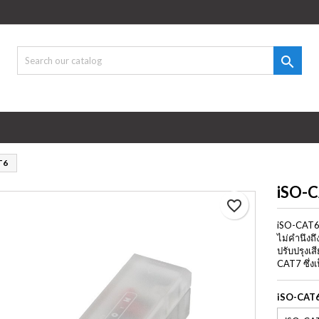
d to wishlist
eate wishlist
gn in

 need to be logged in to save products in your wishlist.
shlist name
Cancel
Sign i
Cancel
Create wishlis
T6
iSO-
favorite_border
iSO-CAT6 
ไม่คำนึงถ
ปรับปรุงเส
CAT7 ซึ่ง
iSO-CAT