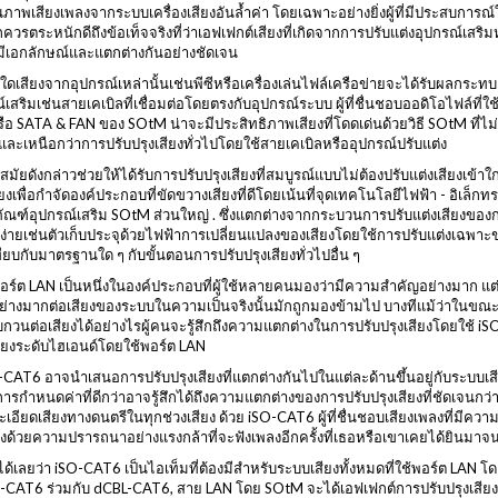
คุณภาพเสียงเพลงจากระบบเครื่องเสียงอันล้ำค่า โดยเฉพาะอย่างยิ่งผู้ที่มีประสบการณ
รตระหนักดีถึงข้อเท็จจริงที่ว่าเอฟเฟกต์เสียงที่เกิดจากการปรับแต่งอุปกรณ์เส
นมีเอกลักษณ์และแตกต่างกันอย่างชัดเจน
ื่นใดเสียงจากอุปกรณ์เหล่านั้นเช่นพีซีหรือเครื่องเล่นไฟล์เครือข่ายจะได้รับผลกระ
เสริมเช่นสายเคเบิลที่เชื่อมต่อโดยตรงกับอุปกรณ์ระบบ ผู้ที่ชื่นชอบออดิโอไฟล์ที่ใช้พ
ือ SATA & FAN ของ SOtM น่าจะมีประสิทธิภาพเสียงที่โดดเด่นด้วยวิธี SOtM ที่
ละเหนือกว่าการปรับปรุงเสียงทั่วไปโดยใช้สายเคเบิลหรืออุปกรณ์ปรับแต่ง
้ำสมัยดังกล่าวช่วยให้ได้รับการปรับปรุงเสียงที่สมบูรณ์แบบไม่ต้องปรับแต่งเสียงเข้าใ
งเพื่อกำจัดองค์ประกอบที่ขัดขวางเสียงที่ดีโดยเน้นที่จุดเทคโนโลยีไฟฟ้า - อิเล็กท
ภัณฑ์อุปกรณ์เสริม SOtM ส่วนใหญ่ . ซึ่งแตกต่างจากกระบวนการปรับแต่งเสียงของการ
างง่ายเช่นตัวเก็บประจุด้วยไฟฟ้าการเปลี่ยนแปลงของเสียงโดยใช้การปรับแต่งเฉพ
ทียบกับมาตรฐานใด ๆ กับขั้นตอนการปรับปรุงเสียงทั่วไปอื่น ๆ
อร์ต LAN เป็นหนึ่งในองค์ประกอบที่ผู้ใช้หลายคนมองว่ามีความสำคัญอย่างมาก แ
ย่างมากต่อเสียงของระบบในความเป็นจริงนั้นมักถูกมองข้ามไป บางทีแม้ว่าในขณะที
วนต่อเสียงได้อย่างไรผู้คนจะรู้สึกถึงความแตกต่างในการปรับปรุงเสียงโดยใช้
สียงระดับไฮเอนด์โดยใช้พอร์ต LAN
AT6 อาจนำเสนอการปรับปรุงเสียงที่แตกต่างกันไปในแต่ละด้านขึ้นอยู่กับระบบเสียงของ
บการกำหนดค่าที่ดีกว่าอาจรู้สึกได้ถึงความแตกต่างของการปรับปรุงเสียงที่ชัดเจ
เอียดเสียงทางดนตรีในทุกช่วงเสียง ด้วย iSO-CAT6 ผู้ที่ชื่นชอบเสียงเพลงที่ม
งด้วยความปรารถนาอย่างแรงกล้าที่จะฟังเพลงอีกครั้งที่เธอหรือเขาเคยได้ยินมาจนถ
ได้เลยว่า iSO-CAT6 เป็นไอเท็มที่ต้องมีสำหรับระบบเสียงทั้งหมดที่ใช้พอร์ต LAN
-CAT6 ร่วมกับ dCBL-CAT6, สาย LAN โดย SOtM จะได้เอฟเฟกต์การปรับปรุงเสียงที่