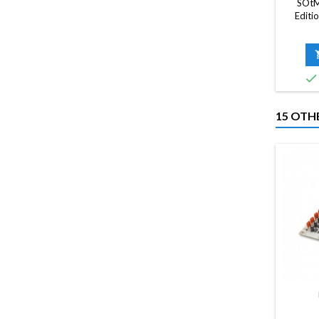
SOtM
Editio
สำหรับร
พอร์ต L
และมูล
ระบบ เช่น

ขึ้นจะถู
CAT6 ก
สาย LAN
15 OTH