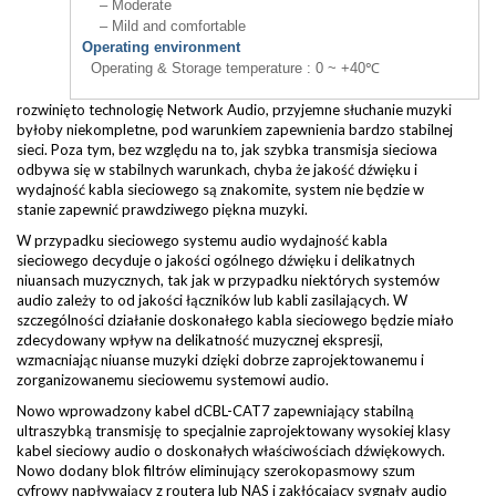
– Moderate
– Mild and comfortable
Operating environment
Operating & Storage temperature : 0 ~ +40℃
rozwinięto technologię Network Audio, przyjemne słuchanie muzyki
byłoby niekompletne, pod warunkiem zapewnienia bardzo stabilnej
sieci. Poza tym, bez względu na to, jak szybka transmisja sieciowa
odbywa się w stabilnych warunkach, chyba że jakość dźwięku i
wydajność kabla sieciowego są znakomite, system nie będzie w
stanie zapewnić prawdziwego piękna muzyki.
W przypadku sieciowego systemu audio wydajność kabla
sieciowego decyduje o jakości ogólnego dźwięku i delikatnych
niuansach muzycznych, tak jak w przypadku niektórych systemów
audio zależy to od jakości łączników lub kabli zasilających. W
szczególności działanie doskonałego kabla sieciowego będzie miało
zdecydowany wpływ na delikatność muzycznej ekspresji,
wzmacniając niuanse muzyki dzięki dobrze zaprojektowanemu i
zorganizowanemu sieciowemu systemowi audio.
Nowo wprowadzony kabel dCBL-CAT7 zapewniający stabilną
ultraszybką transmisję to specjalnie zaprojektowany wysokiej klasy
kabel sieciowy audio o doskonałych właściwościach dźwiękowych.
Nowo dodany blok filtrów eliminujący szerokopasmowy szum
cyfrowy napływający z routera lub NAS i zakłócający sygnały audio