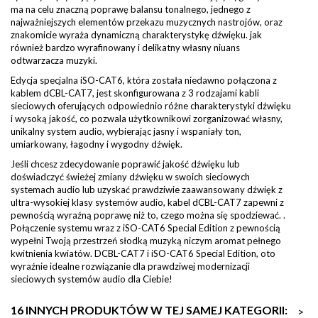
ma na celu znaczną poprawę balansu tonalnego, jednego z
najważniejszych elementów przekazu muzycznych nastrojów, oraz
znakomicie wyraża dynamiczną charakterystykę dźwięku. jak
również bardzo wyrafinowany i delikatny własny niuans
odtwarzacza muzyki.
Edycja specjalna iSO-CAT6, która została niedawno połączona z
kablem dCBL-CAT7, jest skonfigurowana z 3 rodzajami kabli
sieciowych oferujących odpowiednio różne charakterystyki dźwięku
i wysoką jakość, co pozwala użytkownikowi zorganizować własny,
unikalny system audio, wybierając jasny i wspaniały ton,
umiarkowany, łagodny i wygodny dźwięk.
Jeśli chcesz zdecydowanie poprawić jakość dźwięku lub
doświadczyć świeżej zmiany dźwięku w swoich sieciowych
systemach audio lub uzyskać prawdziwie zaawansowany dźwięk z
ultra-wysokiej klasy systemów audio, kabel dCBL-CAT7 zapewni z
pewnością wyraźną poprawę niż to, czego można się spodziewać. .
Połączenie systemu wraz z iSO-CAT6 Special Edition z pewnością
wypełni Twoją przestrzeń słodką muzyką niczym aromat pełnego
kwitnienia kwiatów. DCBL-CAT7 i iSO-CAT6 Special Edition, oto
wyraźnie idealne rozwiązanie dla prawdziwej modernizacji
sieciowych systemów audio dla Ciebie!
16 INNYCH PRODUKTÓW W TEJ SAMEJ KATEGORII:
>