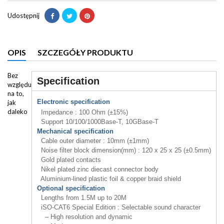
Udostępnij
OPIS
SZCZEGÓŁY PRODUKTU
Bez
Specification
względu
na to,
Electronic specification
jak
daleko
Impedance : 100 Ohm (±15%)
Support 10/100/1000Base-T, 10GBase-T
Mechanical specification
Cable outer diameter : 10mm (±1mm)
Noise filter block dimension(mm) : 120 x 25 x 25 (±0.5mm)
Gold plated contacts
Nikel plated zinc diecast connector body
Aluminium-lined plastic foil & copper braid shield
Optional specification
Lengths from 1.5M up to 20M
iSO-CAT6 Special Edition :
Selectable sound character
– High resolution and dynamic