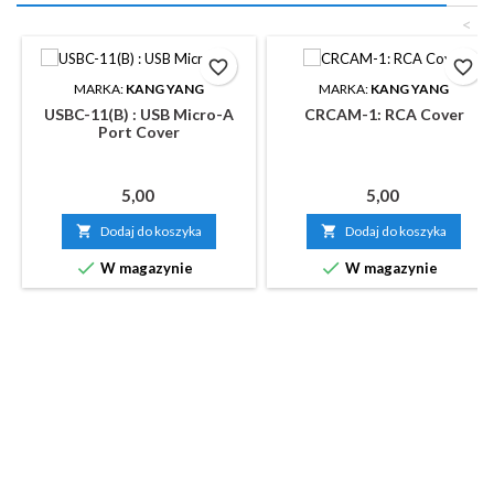
<
favorite_border
favorite_border
MARKA:
KANG YANG
MARKA:
KANG YANG
USBC-11(B) : USB Micro-A
CRCAM-1: RCA Cover
Port Cover
Cena
Cena
5,00
5,00

Dodaj do koszyka

Dodaj do koszyka


W magazynie
W magazynie