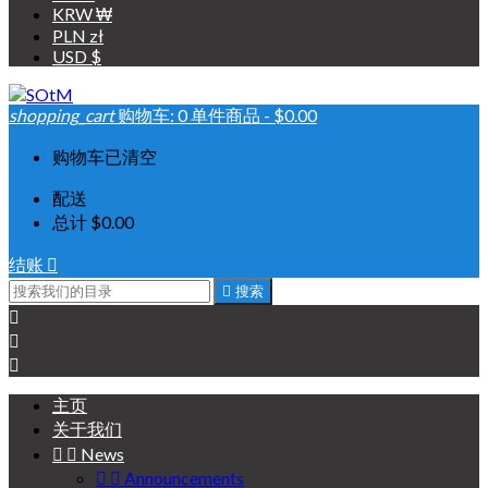
KRW ₩
PLN zł
USD $
shopping_cart
购物车:
0
单件商品 - $0.00
购物车已清空
配送
总计
$0.00
结账


搜索



主页
关于我们


News


Announcements