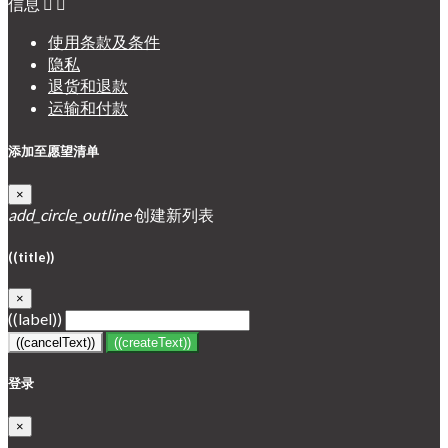
信息


使用条款及条件
隐私
退货和退款
运输和付款
添加至愿望清单
×
add_circle_outline
创建新列表
((title))
×
((label))
((cancelText))
((createText))
登录
×