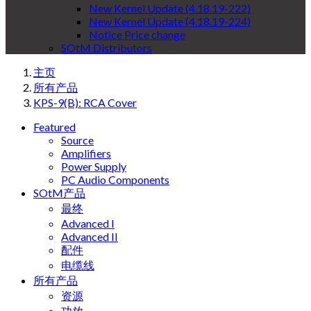
New Kernel Update (4.18.19-222)
New Kernel Update (4.18.19-224)
Notice Price change
SOtM Distributors
主页
所有产品
KPS-9(B): RCA Cover
Featured
Source
Amplifiers
Power Supply
PC Audio Components
SOtM产品
最终
Advanced I
Advanced II
配件
电缆线
所有产品
资源
功放