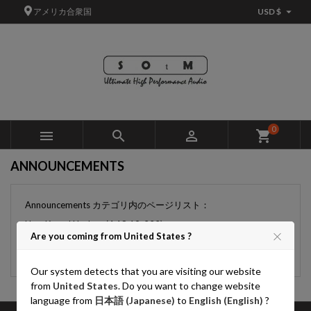

アメリカ合衆国
USD $
×
×
×
×
Add to wishlist
((modalTitle))
Create wishlist
サインイン
add_circle_outline
Create new list
((confirmMessage))
You need to be logged in to save products in your wishlist.
Wishlist name
((cancelText))
キャンセル
((modalDeleteText))
サインイン
0



shopping_cart
キャンセル
Create wishlist
ANNOUNCEMENTS
Announcements カテゴリ内のページリスト：
New Kernel Update (4.18.19-222)
Are you coming from United States ?
New Kernel Update (4.18.19-224)
Notice Price change
Our system detects that you are visiting our website
from
United States
. Do you want to change website
language from
日本語 (Japanese)
to
English (English)
?