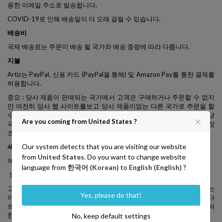
용한 이메일 주소로 발송됩니다.
COVID-19로 인해 배송일이 더 오래 걸릴 수 있습니다.
배송비
국제 배송료는 주문이 배송 될 국가와 배송 중량에 따라 다릅니다.
지불
Artiz는 PayPal, 신용 카드 (PayPal을 통해) 및 Amazon Pay를 통한 결제를
허용합니다.
중요 : 당사 제품이 판매되는 국가에서 고객은 구매하거나 주문할 수 없지
만 여전히 당사 웹 사이트를보고 당사 제품이없는 다른 국가로 주문을 할
수 있습니다. 판매되고 있습니다. 당사 제품 구매에 관심이 있으시면 해당
Are you coming from United States ?
국가의 공급 업체에 문의하십시오. 여기에서 공급 업체 및 국가 목록을 참
조하세요.
Our system detects that you are visiting our website
세금 및 의무
from
United States
. Do you want to change website
제품 가격에는 고객 국가의 세금 및 관세가 포함되어 있지 않습니다.
language from
한국어 (Korean)
to
English (English)
?
모든 세금 및 관세는 고객이 절대적으로 지불합니다.
고객은 관세, 수입 관세, 상품 및 서비스 세 (GST), 부가가치세 (VAT) 또는
Yes, please do that!
이와 유사한 관세 관련 비용을 부담해야합니다. 관세 정책은 국가마다 다
르며 Artiz는 배송 물에 관세 관련 수수료가 적용되는지 여부에 대해 어떠
한 보장도 할 수 없습니다. 자세한 내용은 현지 세관에 문의하십시오.
No, keep default settings