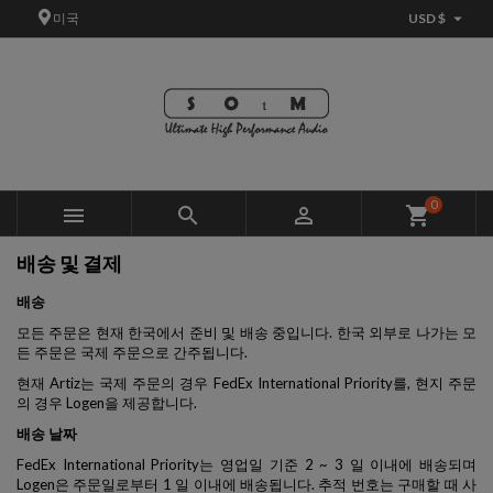

미국
USD $
×
×
×
×
관심상품에 추가
((modalTitle))
관심상품 생성
가입
add_circle_outline
새 목록 생성
((confirmMessage))
관심상품에 상품을 저장하려면 로그인이 필요합니다.
관심상품 이름
((cancelText))
((modalDeleteText))
취소
가입
0



shopping_cart
취소
관심상품 생성
배송 및 결제
배송
모든 주문은 현재 한국에서 준비 및 배송 중입니다. 한국 외부로 나가는 모
든 주문은 국제 주문으로 간주됩니다.
현재 Artiz는 국제 주문의 경우 FedEx International Priority를, 현지 주문
의 경우 Logen을 제공합니다.
배송 날짜
FedEx International Priority는 영업일 기준 2 ~ 3 일 이내에 배송되며
Logen은 주문일로부터 1 일 이내에 배송됩니다. 추적 번호는 구매할 때 사