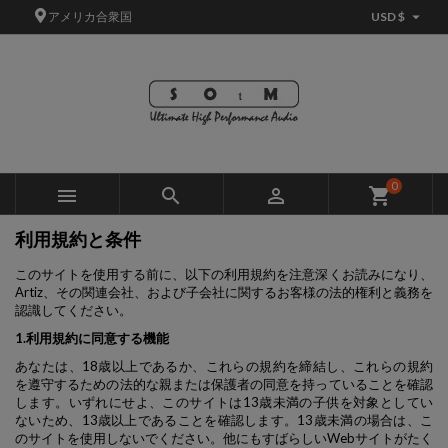

アメリカ合衆国
USD $
×
×
×
×
Add to wishlist
((modalTitle))
Create wishlist
サインイン
add_circle_outline
Create new list
((confirmMessage))
You need to be logged in to save products in your wishlist.
Wishlist name
((cancelText))
キャンセル
((modalDeleteText))
サインイン
0



shopping_cart
キャンセル
Create wishlist
利用規約と条件
このサイトを使用する前に、以下の利用規約を注意深くお読みになり、
Artiz、その関連会社、および子会社に関するお客様の法的権利と義務を
認識してください。
1.利用規約に同意する機能
あなたは、18歳以上であるか、これらの規約を締結し、これらの規約
を遵守するための法的な親または保護者の同意を持っていることを確認
します。いずれにせよ、このサイトは13歳未満の子供を対象としてい
ないため、13歳以上であることを確認します。13歳未満の場合は、こ
のサイトを使用しないでください。他にもすばらしいWebサイトがたく