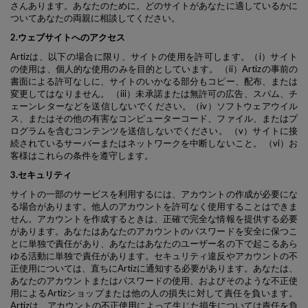
さんあります。あなたのために。どのサイトがあなたに適しているかに
ついてあなたの両親に相談してください。
2.ウェブサイトへのアクセス
Artizは、以下の場合に限り、サイトの使用を許可します。（i）サイト
の使用は、個人的な使用のみを目的としています。 （ii）Artizの事前の
書面による許可なしに、サイトのいかなる部分もコピー、配布、または
変更してはなりません。 （iii）未承諾または無許可の広告、スパム、チ
ェーンレターなどを送信しないでください。（iv）ソフトウェアウイル
ス、またはその他の有害なコンピューターコード、ファイル、またはプ
ログラムを含むコンテンツを送信しないでください。 （v）サイトに接
続されているサーバーまたはネットワークを中断しないこと。 （vi）お
客様はこれらの条件を遵守します。
3.セキュリティ
サイトの一部のサービスを利用するには、アカウントの作成が必要にな
る場合があります。他人のアカウントを許可なく使用することはできま
せん。アカウントを作成するときは、正確で完全な情報を提供する必要
があります。あなたはあなたのアカウントのパスワードを安全に保つこ
とに単独で責任があり、あなたはあなたのユーザー名の下で起こるあら
ゆる活動に単独で責任があります。セキュリティ違反やアカウントの不
正使用については、直ちにArtizに通知する必要があります。あなたは、
あなたのアカウントまたはパスワードの使用、およびそのような不正使
用によるArtizショップまたは他の人の損失に対して責任を負います。
Artizは、アカウントの不正使用によって生じた損失については責任を負