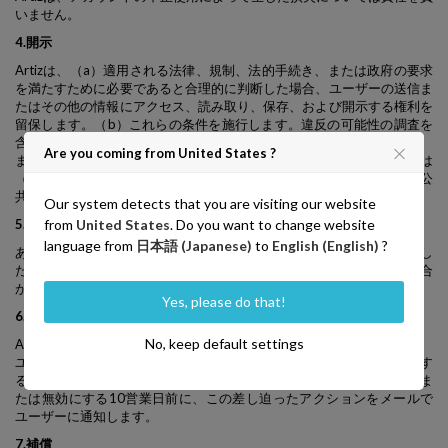
いません。
4.開示
Artizは、（a）適用される法律、規制、法的手続き、または政府の要求
を満たすために必要であると合理的に判断した場合、ユーザーの送信ま
たはその他の情報にアクセス、読み取り、保存、および開示する権利を
留保します。（b）これらの条件を施行します。違反の可能性の調査を
含む、（c）詐欺、セキュリティ、または技術的な問題を検出、防止、
Are you coming from United States ?
または対処する（d）ユーザーサポートリクエストに応答する、または
（e）Artiz、そのユーザーの権利、財産、または安全性を保護する公
共。
Our system detects that you are visiting our website
5.広告
from
United States
. Do you want to change website
language from
日本語 (Japanese)
to
English (English)
?
あなたは、shop.artiz.infoが、パブリックフォルダーにアップロードし
たユーザー送信に隣接して関連する広告やその他の情報を表示する場合
があることを理解し、同意するものとします。
Yes, please do that!
6.アカウントの非アクティブ
No, keep default settings
Artizは、ユーザーが90日間アカウントにサインインしていない場合、
ユーザーのアカウントに保存されているコンテンツを閉じる、無効にす
る、または削除する権利を留保します。 Artizは、アカウントを閉鎖ま
たは無効にする10営業日前に、この差し迫ったアクションをメールで
ユーザーに通知します。
7.補償