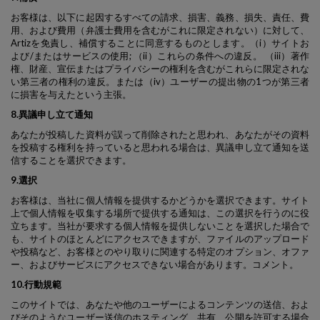
お客様は、以下に起因するすべての請求、損害、義務、損失、責任、費
用、および費用（弁護士費用を含むがこれに限定されない）に対して、
Artizを免責し、補償することに同意するものとします。（i）サイトお
よび/またはサービスの使用; （ii）これらの条件への違反。 （iii）著作
権、財産、宣伝またはプライバシーの権利を含むがこれらに限定されな
い第三者の権利の違反。または（iv）ユーザーの提出物の1つが第三者
に損害を与えたという主張。
8.異議申し立て通知
あなたが投稿した資料が誤って削除されたと思われ、あなたがその資料
を投稿する権利を持っていると思われる場合は、異議申し立て通知を送
信することを選択できます。
9.選択
お客様は、当社に個人情報を提供するかどうかを選択できます。サイト
上で個人情報を収集する場所で提供する通知は、この選択を行うのに役
立ちます。当社が要求する個人情報を提供しないことを選択した場合で
も、サイトのほとんどにアクセスできますが、ファイルのアップロード
や投稿など、お客様とのやり取りに関連する特定のオプション、オファ
ー、およびサービスにアクセスできない場合があります。コメント。
10.行動規範
このサイトでは、あなたや他のユーザーによるコンテンツの送信、およ
びそのようなユーザー送信のホスティング、共有、公開を許可する場合