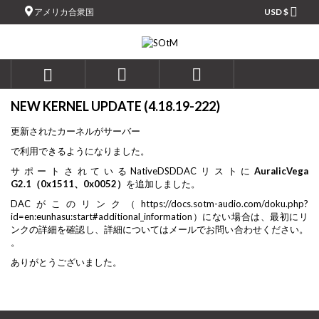

アメリカ合衆国
USD $
×
×
×
×
Add to wishlist
((modalTitle))
((title))
サインイン
((confirmMessage))
You need to be logged in to save products in your wishlist.
((label))



add_circle_outl
Create new list
NEW KERNEL UPDATE (4.18.19-222)
((cancelText))
((cancelText))
((modalDeleteText))
((loginText))
更新されたカーネルがサーバー
((cancelText))
((createText))
で利用できるようになりました。
サポートされているNativeDSDDACリストに
AuralicVega
G2.1（0x1511、0x0052）
を追加しました。
DACがこのリンク（https://docs.sotm-audio.com/doku.php?
id=en:eunhasu:start#additional_information）にない場合は、最初にリ
ンクの詳細を確認し、詳細についてはメールでお問い合わせください。
。
ありがとうございました。