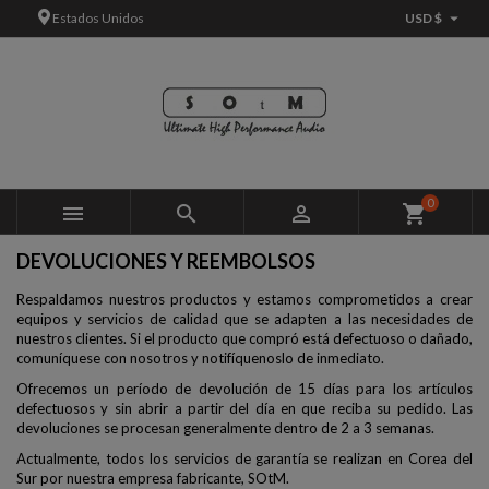

Estados Unidos
USD $
×
×
×
×
Añadir a la lista de deseos
((modalTitle))
Crear lista de deseos
Iniciar sesión
add_circle_outline
Crear nueva lista
((confirmMessage))
Debe iniciar sesión para guardar productos en su lista de
Nombre de la lista de deseos
deseos.
((cancelText))
((modalDeleteText))
Cancelar
Iniciar sesión
0



shopping_cart
Cancelar
Crear lista de deseos
DEVOLUCIONES Y REEMBOLSOS
Respaldamos nuestros productos y estamos comprometidos a crear
equipos y servicios de calidad que se adapten a las necesidades de
nuestros clientes. Si el producto que compró está defectuoso o dañado,
comuníquese con nosotros y notifíquenoslo de inmediato.
Ofrecemos un período de devolución de 15 días para los artículos
defectuosos y sin abrir a partir del día en que reciba su pedido. Las
devoluciones se procesan generalmente dentro de 2 a 3 semanas.
Actualmente, todos los servicios de garantía se realizan en Corea del
Sur por nuestra empresa fabricante, SOtM.