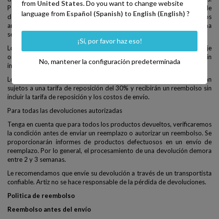
from
United States
. Do you want to change website
Para devoluciones autorizadas, se le proporcionará la información de
language from
Español (Spanish)
to
English (English)
?
devolución, incluida la dirección de devolución a la que devolver los
artículos. Los artículos deben estar embalados y envueltos de forma
segura.
¡Sí, por favor haz eso!
Los clientes que devuelvan un artículo sin abrir que esté en su embalaje
original y en buenas condiciones recibirán un reembolso completo sin
No, mantener la configuración predeterminada
incluir el costo de envío.
Los artículos abiertos o que no estén en buenas condiciones están
sujetos a una tarifa de reposición del 30% y recibirán un reembolso sin
incluir la tarifa de reposición y los costos de envío.
Para todas las devoluciones autorizadas
Tenga en cuenta que para todos los productos devueltos, verificaremos
la condición antes de enviar un reemplazo o autorizar un reembolso. Se
proporcionarán informes de productos defectuosos en un envío de
reemplazo. Por lo general, el procesamiento de una devolución demora
entre 2 y 3 semanas.
Le recomendamos que envíe su devolución a través de un transportista
confiable. Artiz no se hace responsable de la pérdida de devoluciones.
Politica de reembolso
Reembolso antes del envío