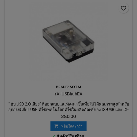
favorite_border
BRAND:
SOTM
tX-USBhubEX
“ ฮับ USB 2.0 เสียง” ที่ออกแบบและพัฒนาขึ้นเพื่อให้ได้คุณภาพสูงสำหรับ
อุปกรณ์เสียง USB ที่ใช้เทคโนโลยีที่ใช้ในผลิตภัณฑ์ของ tX-USB และ tX-
USBexp ซึ่งให้คุณภาพเสียงที่ยอดเยี่ยมไม่มีที่เปรียบและเทียบไม่ได้กับฮับ
ราคา
380.00
USB ทั่วไปอื่น ๆ (โปรดทราบว่านี่คือส่วนภายนอกของ USB)

หยิบใส่ตะกร้า

สินค้ามีในสต็อค