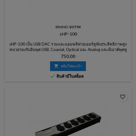
BRAND:
SOTM
sHP-100
sHP-100 เป็น USB DAC รวมและแอมพลิฟายเออร์หูฟังประสิทธิภาพสูง
หน่วยรองรับอินพุต USB, Coaxial, Optical และ Analog และมีเอาต์พุตหู
ฟังเช่นเดียวกับเอาต์พุตสายอนาล็อก
ราคา
750.00

หยิบใส่ตะกร้า

สินค้ามีในสต็อค
favorite_border