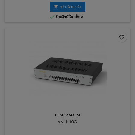
ขยายเสียงดิจิตอลเทคโนโลยีการขยายสำหรับแอมป์ได้รับการพัฒนาขึ้น
อย่างมาก

หยิบใส่ตะกร้า

สินค้ามีในสต็อค
favorite_border
BRAND:
SOTM
sNH-10G