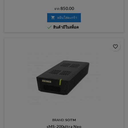
ราคา
850.00
จาก

หยิบใส่ตะกร้า

สินค้ามีในสต็อค
favorite_border
BRAND:
SOTM
sMS-200ultra Neo