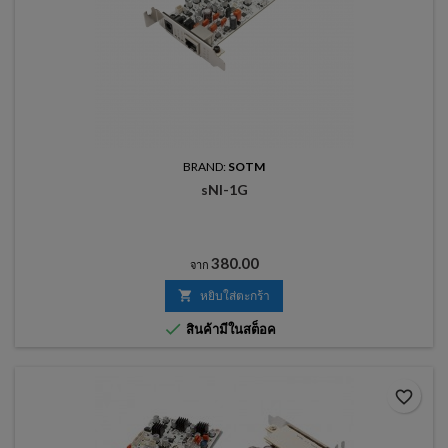
BRAND:
SOTM
sNI-1G
ราคา
380.00
จาก

หยิบใส่ตะกร้า

สินค้ามีในสต็อค
favorite_border