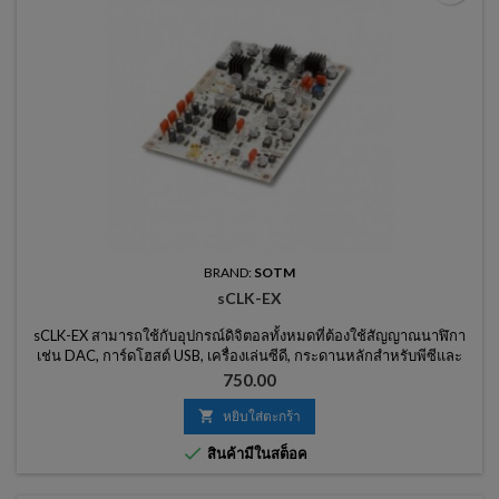
BRAND:
SOTM
sCLK-EX
sCLK-EX สามารถใช้กับอุปกรณ์ดิจิตอลทั้งหมดที่ต้องใช้สัญญาณนาฬิกา
เช่น DAC, การ์ดโฮสต์ USB, เครื่องเล่นซีดี, กระดานหลักสำหรับพีซีและ
คอนโทรลเลอร์ LAN
ราคา
750.00

หยิบใส่ตะกร้า

สินค้ามีในสต็อค