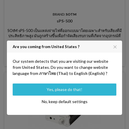
BRAND:
SOTM
sPS-500
SOtM sPS-500 เป็นแหล่งจ่ายไฟที่ออกแบบมาโดยเฉพาะสำหรับเสียงที่มี
ประสิทธิภาพสูง มันถูกสร้างขึ้นเพื่อกำจัดเสียงรบกวนที่เกิดจากอุปกรณ์ที่
ใช้พลังงานเช่นเดียวกับการกำจัดเสียงรบกวนที่มาจากแหล่งจ่ายไฟ AC
ราคา
550.00
จาก
Are you coming from United States ?

หยิบใส่ตะกร้า

Our system detects that you are visiting our website
สินค้ามีในสต็อค
from
United States
. Do you want to change website
language from
ภาษาไทย (Thai)
to
English (English)
?
favorite_border
Yes, please do that!
No, keep default settings