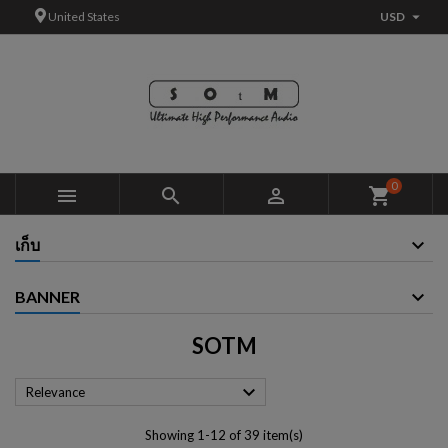

United States
USD
×
×
×
×
Add to wishlist
((modalTitle))
Create wishlist
Sign in
add_circle_outline
((confirmMessage))
You need to be logged in to save products in your wishlist.
Wishlist name
((cancelText))
Cancel
((modalDeleteText))
Sign in
0



shopping_cart
Cancel
Create wishlist
เก็บ
BANNER
SOTM

Relevance
Showing 1-12 of 39 item(s)