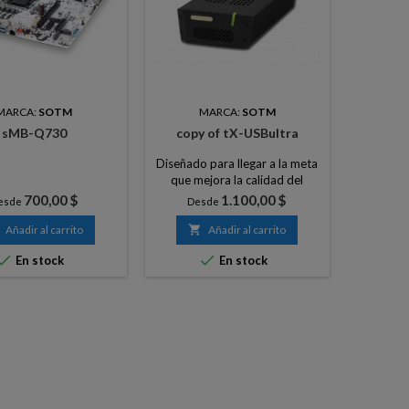
MARCA:
SOTM
MARCA:
SOTM
sMB-Q730
copy of tX-USBultra
Diseñado para llegar a la meta
que mejora la calidad del
sonido.
Precio
Precio
700,00 $
1.100,00 $
esde
Desde
Añadir al carrito

Añadir al carrito


En stock
En stock