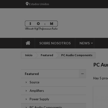
Estados Unidos
Añ
((
Cr
In
add_circle_outline
((c
Deb
Nom
SOBRE NOSOTROS
NEWS
Inicio
Featured
PC Audio Components
PC Au
Featured
Hay 5 pro
Source
Amplifiers
Power Supply
PC Audio Components