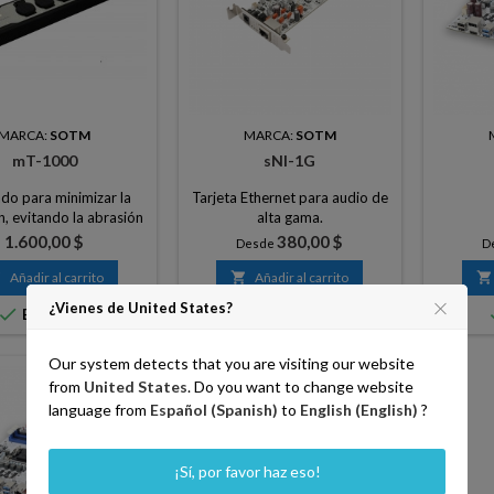
MARCA:
SOTM
MARCA:
SOTM
mT-1000
sNI-1G
do para minimizar la
Tarjeta Ethernet para audio de
n, evitando la abrasión
alta gama.
a largo plazo.
Precio
Precio
1.600,00 $
380,00 $
Desde
D

Añadir al carrito

Añadir al carrito

¿Vienes de United States?


En stock
En stock
Our system detects that you are visiting our website
from
United States
. Do you want to change website
favorite_border
favorite_border
language from
Español (Spanish)
to
English (English)
?
¡Sí, por favor haz eso!