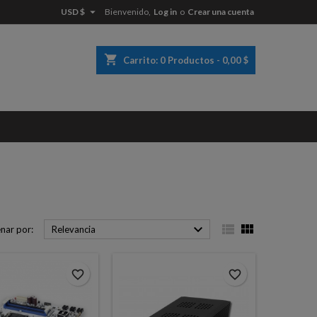

USD $
Bienvenido,
Log in
o
Crear una cuenta
×
×
×
×
shopping_cart
Carrito:
0
Productos - 0,00 $
)
n
s



nar por:
Relevancia
favorite_border
favorite_border