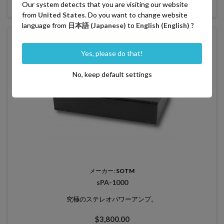
Our system detects that you are visiting our website

最後の一つ
from
United States
. Do you want to change website
language from
日本語 (Japanese)
to
English (English)
?
favorite_border
Yes, please do that!
No, keep default settings
メーカー:
SOTM
sPA-1000
究極のステレオパワーアンプ。
価
$3,800.00