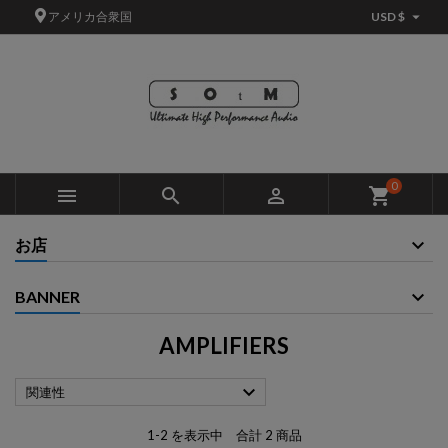

アメリカ合衆国
USD $
×
×
×
×
Add to wishlist
((modalTitle))
Create wishlist
サインイン
add_circle_outline
Create new list
((confirmMessage))
You need to be logged in to save products in your wishlist.
Wishlist name
((cancelText))
キャンセル
((modalDeleteText))
サインイン
0



shopping_cart
キャンセル
Create wishlist
お店
BANNER
AMPLIFIERS

関連性
1-2 を表示中 合計 2 商品