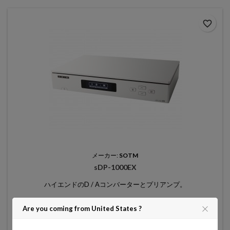
favorite_border
メーカー:
SOTM
sDP-1000EX
ハイエンドのD / Aコンバーターとプリアンプ。
価
$3,500.00
Are you coming from United States ?
格

カートに追加