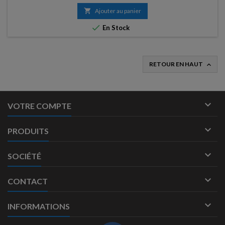
tube à vide jusqu'à la création de l'amplificateur de classe D
aujourd'hui appelé amplificateur numérique, la technologie

Ajouter au panier
d'amplification de l'amplificateur a...

En Stock
RETOUR EN HAUT


VOTRE COMPTE

PRODUITS

SOCIÉTÉ

CONTACT

INFORMATIONS