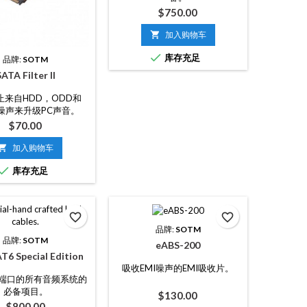
价
$750.00
格

加入购物车

库存充足
品牌:
SOTM
ATA Filter II
止来自HDD，ODD和
的噪声来升级PC声音。
价
$70.00
格

加入购物车

库存充足
favorite_border
favorite_border
品牌:
SOTM
品牌:
SOTM
eABS-200
T6 Special Edition
吸收EMI噪声的EMI吸收片。
N端口的所有音频系统的
必备项目。
价
$130.00
价
$800.00