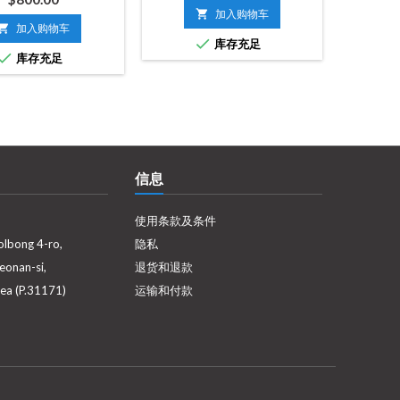
格

加入购物车
格

加入购物车

库存充足

库存充足
信息
使用条款及条件
olbong 4-ro,
隐私
eonan-si,
退货和退款
ea (P.31171)
运输和付款