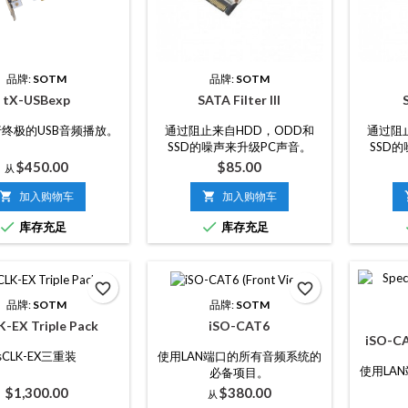
品牌:
SOTM
品牌:
SOTM
tX-USBexp
SATA Filter III
S
终极的USB音频播放。
通过阻止来自HDD，ODD和
通过阻
SSD的噪声来升级PC声音。
SSD
价
价
$450.00
$85.00
从
格
格

加入购物车

加入购物车


库存充足
库存充足
favorite_border
favorite_border
品牌:
SOTM
品牌:
SOTM
K-EX Triple Pack
iSO-CAT6
iSO-CA
sCLK-EX三重装
使用LAN端口的所有音频系统的
使用LA
必备项目。
价
价
$1,300.00
$380.00
从