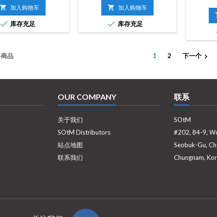
格
格

加入购物车

加入购物车


库存充足
库存充足
4商品
1
2
下一个

OUR COMPANY
联系
关于我们
SOtM
SOtM Distributors
#202, 84-9, W
站点地图
Seobuk-Gu, Ch
联系我们
Chungnam, Kor