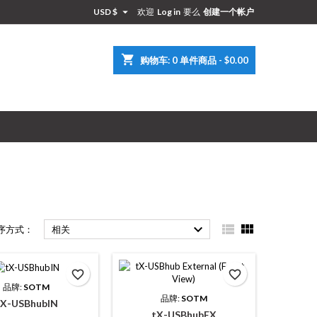

USD $
欢迎
Log in
要么
创建一个帐户
×
×
×
×
shopping_cart
购物车:
0
单件商品 - $0.00
)
录
单



序方式：
相关
favorite_border
favorite_border
品牌:
SOTM
品牌:
SOTM
tX-USBhubIN
tX-USBhubEX