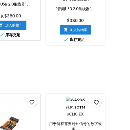
USB 2.0集线器”。
“音频USB 2.0集线器”。
价
$380.00
从
价
$380.00
格

加入购物车
格

加入购物车

库存充足

库存充足
favorite_border
favorite_border
品牌:
SOTM
sCLK-EX
用于所有需要时钟信号的数字设
备。