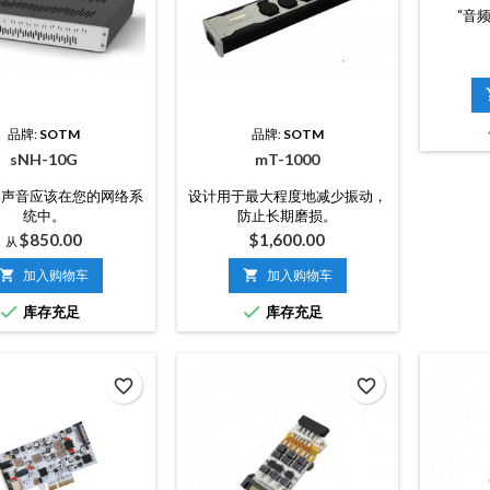
“音频
品牌:
SOTM
品牌:
SOTM
sNH-10G
mT-1000
终声音应该在您的网络系
设计用于最大程度地减少振动，
统中。
防止长期磨损。
价
价
$850.00
$1,600.00
从
格
格

加入购物车

加入购物车


库存充足
库存充足
favorite_border
favorite_border