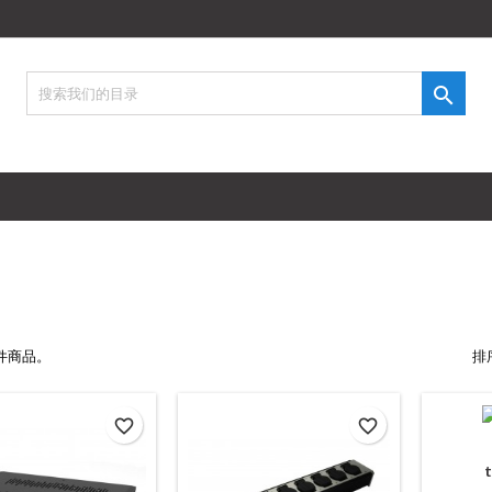
添加至愿望清单
modalTitle))
创建心愿单
登录

创建新列表
onfirmMessage))
需要登录才能将产品保存在您的心愿单中。
望清单名称
((cancelText))
((modalDeleteText)
取消
登
取消
创建心愿
件商品。
排
favorite_border
favorite_border